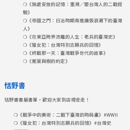
❍《無處安放的記憶：重溯／塑台灣人的二戰經
驗》
❍《帝國之門：日治時期南進擴張浪潮下的臺灣
人》
❍《在東亞跨界流離的人生：老兵的臺灣史》
❍《獵女犯：台灣特別志願兵的回憶》
❍《終戰那一天：臺灣戰爭世代的故事》
❍《蕉葉與樹的約定》
恬野書
恬野書書展書單，歡迎大家到店裡走走！
❍《戰爭中的美術：二戰下臺灣的時局畫》#WWII
❍《獵女犯：台灣特別志願兵的回憶》#台灣史