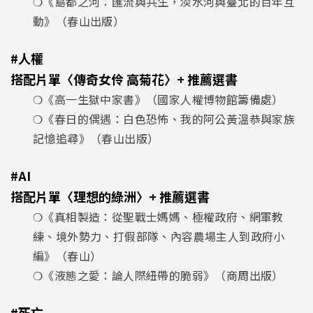
❍《島都之河：匯流與共生，淡水河與臺北的百年互
動》（春山出版）
#人權
搭配片單〈傳奇女伶 高菊花〉+ 推薦選書
❍《高一生獄中家書》（國家人權博物館籌備處）
❍《春日的偶遇：白色恐怖、我的阿公黃溫恭與家族
記憶追尋》（春山出版）
#AI
搭配片單〈理想的綠洲〉+ 推薦選書
❍《真相製造：從聖戰士媽媽、極權政府、網軍教
練、境外勢力、打假部隊、內容農場主人到政府小
編》（春山）
❍《液態之愛：論人際紐帶的脆弱》（商周出版）
#死亡