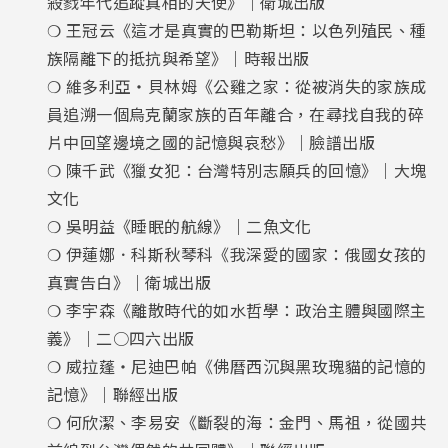
殺戮年代追蹤真相的天使》｜衛城出版
❍ 王冠云《這才是真實的巴勒斯坦：以色列殖民、種
族隔離下的抵抗與希望》｜時報出版
❍ 維多利亞‧貝林姆《公雞之家：從被消失的家族成
員追溯一個烏克蘭家族的百年離合，在尋找自我的碎
片中回望邊境之國的記憶與哀愁》｜臉譜出版
❍ 陳千武《獵女犯：台灣特別志願兵的回憶》｜大塊
文化
❍ 吳明益《睡眠的航線》｜二魚文化
❍ 伊蓮娜．科斯秋琴科《我深愛的國家：俄國女孩的
真實告白》｜衛城出版
❍ 李宇森《離散時代的如水哲學：政治主體與國際主
義》｜二○四六出版
❍ 威拉蓬‧尼迪巴帕《佛曆西沉與黑玫瑰貓的記憶的
記憶》｜聯經出版
❍ 何欣潔、李易安《斷裂的海：金門、馬祖，從國共