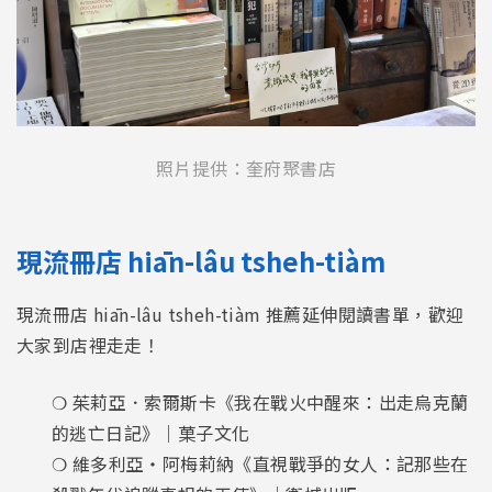
照片提供：奎府聚書店
現流冊店 hiān-lâu tsheh-tiàm
現流冊店 hiān-lâu tsheh-tiàm 推薦延伸閱讀書單，歡迎
大家到店裡走走！
❍ 茱莉亞．索爾斯卡《我在戰火中醒來：出走烏克蘭
的逃亡日記》｜菓子文化
❍ 維多利亞・阿梅莉納《直視戰爭的女人：記那些在