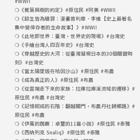
#WWII
❍《蕉葉與樹的約定》#原住民 #阿美 #WWII
❍《餘生皆為贖罪：漫畫普利摩．李維【史上最著名
集中營倖存者的生命故事】》#WWII
❍《此地即世界：臺灣，世界史的現場》#台灣史
❍《手繪台灣人四百年史》#台灣史
❍《穿越歷史的大河：從臺灣凝視日本的30個關鍵時
刻》#台灣史
❍《當太陽墜毀在哈因沙山》#原住民 #布農
❍《成為真正的人》#原住民 #布農
❍《從雲端走下來的家族：拉庫拉庫溪流域的遷移》#
原住民 #布農 #台灣史
❍《記憶砌成的石階：翻越關門，布農丹社歸鄉路》#
原住民 #布農
❍《伊萬的踟躕：卓璽的11篇小說》#原住民 #泰雅
❍《西納列克 Snaliq》#原住民 #泰雅