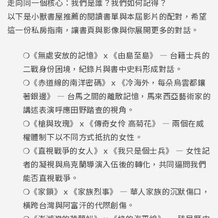
走向同一個核心：我們是誰？我們如何記得？
以下是小獸書屋推薦的閱讀書單與本屆影片的配對，希望
這一份私房指南，讓書頁與影像與你展開更多的對話。
❍《無處安放的記憶》ｘ《由島至島》 — 台籍士兵的
二戰身份困境，紀錄片與書中史料形成對話。
❍《赤道線的南洋密碼》ｘ《冷海外，每朵烏雲都鑲
著銀邊》 — 台馬之間的離散記憶，馬來西亞藝術家的
講述表演呼應田野踏查的視角。
❍《槍與玫瑰》ｘ《傳奇女伶 高菊花》 — 兩個在威
權體制下以不同方式抵抗的女性。
❍《直視戰爭的女人》ｘ《我只是個士兵》 — 女性記
者的凝視與烏克蘭導演入伍後的轉化，共同逼問我們
能否直視戰爭。
❍《家鎖》ｘ《家族烈事》 — 華人家族的沉默傷口，
橫跨台灣與阿富汗的代際創傷。