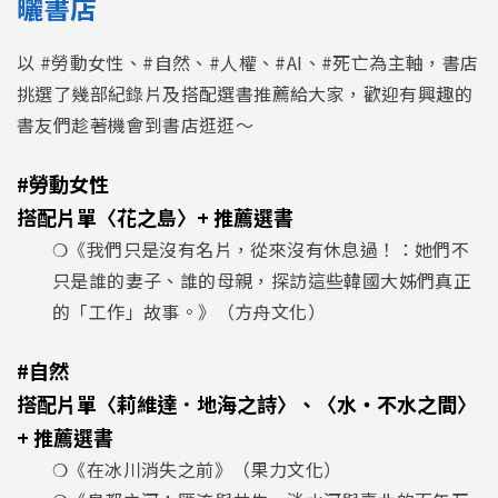
曬書店
以 #勞動女性、#自然、#人權、#AI、#死亡為主軸，書店
挑選了幾部紀錄片及搭配選書推薦給大家，歡迎有興趣的
書友們趁著機會到書店逛逛～​
#勞動女性
搭配片單〈花之島〉+ 推薦選書
​​​❍《我們只是沒有名片，從來沒有休息過！：她們不
只是誰的妻子、誰的母親，探訪這些韓國大姊們真正
的「工作」故事。》（方舟文化）
#自然
搭配片單〈莉維達．地海之詩〉、〈水・不水之間〉
+ 推薦選書
❍《在冰川消失之前》（果力文化）