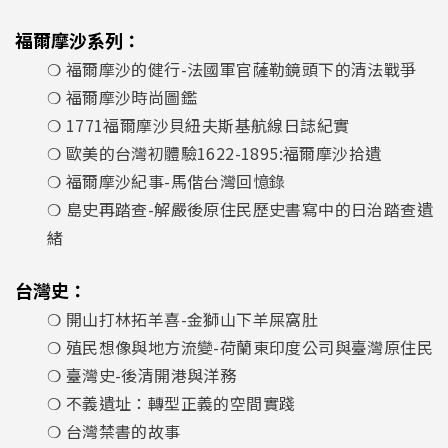
福爾摩沙系列：
❍ 福爾摩沙的健行-法國軍官薩勒鏡頭下的清法戰爭
❍ 福爾摩沙時尚圖鑑
❍ 1771福爾摩沙貝紐夫斯基航線日誌紀實
❍ 歐美的台灣初體驗1622-1895:福爾摩沙拾遺
❍ 福爾摩沙紀事-馬偕台灣回憶錄
❍ 島史再踏查-解嚴後原住民歷史書寫中的日治踏查遺
緒
台灣史：
❍ 開山打林拓羊喜-金獅山下羊屎窩肚
❍ 殖民想像與地方流變-荷蘭東印度公司與臺灣原住民
❍ 臺灣史-後清開港與洋務
❍ 不義遺址：轉型正義的空間實踐
❍ 台灣禁書的故事