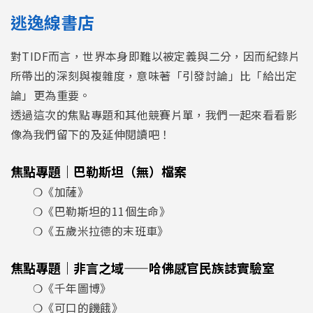
逃逸線書店
對TIDF而言，世界本身即難以被定義與二分，因而紀錄片
所帶出的深刻與複雜度，意味著「引發討論」比「給出定
論」更為重要。
透過這次的焦點專題和其他競賽片單，我們一起來看看影
像為我們留下的及延伸閱讀吧！
焦點專題｜巴勒斯坦（無）檔案
❍《加薩》
❍《巴勒斯坦的11個生命》
❍《五歲米拉德的末班車》
焦點專題｜非言之域——哈佛感官民族誌實驗室
❍《千年圖博》
❍《可口的饑餓》