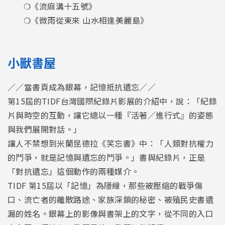
❍《流麻溝十五號》
❍《微雨從東來 山水相逢美麗島》
小獸書屋
／／當書頁成為銀幕，記憶抵抗遺忘／／
第15屆的TIDF台灣國際紀錄片影展的介紹中，說：「紀錄
片與時空的互動，讓它總以一種『活著／進行式』的姿態
與我們展開對話。」
讓人不禁想到米蘭昆德拉《笑忘書》中：「人類對抗權力
的鬥爭，就是記憶與遺忘的鬥爭。」書與紀錄片，正是
「對抗遺忘」這個動作的兩種媒介。
TIDF 第15屆以「記憶」為隱線，那些被壓縮的戰爭傷
口、流亡者的離散路途、家族深鎖的秘密、被殖民史書遺
漏的姓名。銀幕上的影像與書架上的文字，從不同的入口