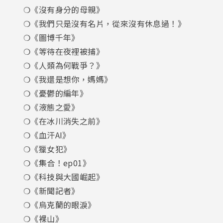
❍《沒有身分的母親》
❍《我們只是沒有名片，從來沒有休息過！》
❍《圖博千年》
❍《等待在夜裡被捕》
❍《人類為何戰爭？》
❍《我還是想你，媽媽》
❍《憂鬱的編年》
❍《液態之愛》
❍《在冰川消失之前》
❍《血汗AI》
❍《獵女犯》
❍《集合！ep01》
❍《科技與大國崛起》
❍《新聞記者》
❍《烏克蘭的眼淚》
❍《裸山》