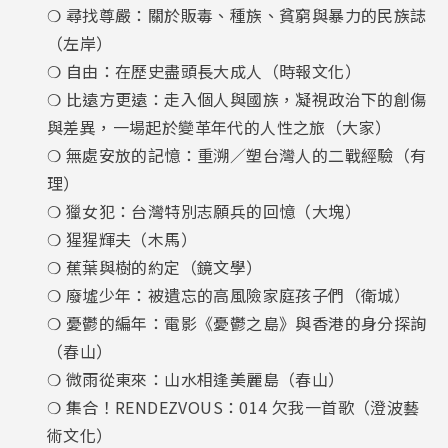
❍ 尋找尊嚴：關於販毒、種族、貧窮與暴力的民族誌
（左岸）
❍ 自由：在歷史盡頭長大成人（時報文化）
❍ 比遠方更遠：走入個人與國族，凝視政治下的創傷
與差異，一場起於變革年代的人性之旅（大家）
❍ 無處安放的記憶：重溯／塑台灣人的二戰經驗（有
理）
❍ 獵女犯：台灣特別志願兵的回憶（大塊）
❍ 猩猩輝夫（木馬）
❍ 蕉葉與樹的約定（鏡文學）
❍ 廢墟少年：被遺忘的高風險家庭孩子們（衛城）
❍ 憂鬱的編年：電影《憂鬱之島》與香港的身分探詢
（春山）
❍ 微雨從東來：山水相逢美麗島（春山）
❍ 集合！RENDEZVOUS：014 欠我一首歌（澄波藝
術文化）