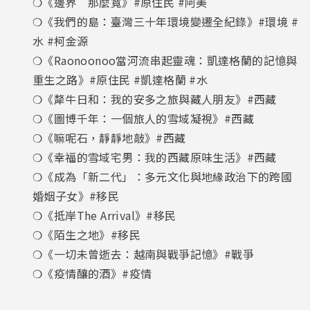
❍《邊界 那麼寬》#原住民 #阿美
❍《我們的島：臺灣三十年環境變遷全紀錄》#環境 #
水 #柯金源
❍《Raonoonoo當河流串起靈魂：凱達格蘭的記憶與
重生之路》#原住民 #凱達格蘭 #水
❍《犛牛日和：我的安多之旅與藏人朋友》#西藏
❍《圖博千年：一個旅人的雪域凝視》#西藏
❍《嘛呢石，靜靜地敲》#西藏
❍《幸福的雪域宅男：我的西藏原味生活》#西藏
❍《成為「新二代」：多元文化與地緣政治下的跨國
婚姻子女》#移民
❍《抵岸The Arrival》#移民
❍《陌生之地》#移民
❍《一切未曾逝去：越南與戰爭記憶》#戰爭
❍《疫情釀的酒》#疫情