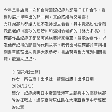
今年是書店第一次和台灣國際紀錄片影展 TIDF 合作，看
到影展片單釋出的那一刻，真的既期待又驚喜！
有好幾部片都讓人迫不及待想去看看，其中竟然也包含蔡
政良老師《高砂的翅膀》和湯湘竹老師的《路有多長》！
兩部作品紀錄了都蘭阿美族藝術家希巨・蘇飛的創作，以
及他所記得的那個時代與故事。我們也將這兩部片單與相
關書單整理出來提供大家參考，書店現場也有陳列相關書
籍，歡迎來逛逛～
❍ [高砂戰士錄]
作者：蔡岳熹｜出版社：蒼璧出版｜出版日期：
2024/12/13
簡介：記錄說明日本帝國陸海軍志願兵中的高砂族部
隊的征戰史，還原臺灣原住民在大東亞戰爭中所經歷
的史實