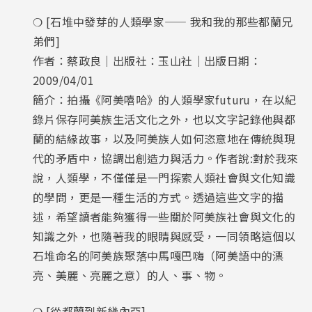
❍ [石堆中發芽的人類學家—— 我和我的那些都蘭兄
弟們]
作者：蔡政良｜出版社：玉山社｜出版日期：
2009/04/01
簡介：拍攝《阿美嘻哈》的人類學家futuru，在以紀
錄片保存阿美族生活文化之外，也以文字記錄他與都
蘭的結緣故事，以及阿美族人如何恣意地在傳統與現
代的矛盾中，協調出創造力與活力。作者說:對於我來
說，人類學，不僅僅是一門探索人類社會與文化知識
的學問，更是一種生活的方式。透過這些文字的描
述，希望讀者能夠獲得一些關於阿美族社會與文化的
知識之外，也隨著我的眼睛與感受，一同領略這個以
石堆命名的阿美族聚落中馬嘎巴嗨（阿美語中的漂
亮、美麗、亮麗之意）的人、事、物。
❍ [從都蘭到新幾內亞]