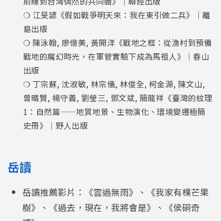
前線到台灣偶然的共同體》｜聯經出版
❍ 江旻諺《假如戰爭明天來：我在東引做二兵》｜離
島出版
❍ 陳泳翰, 廖億美, 黃開洋《戰地之框：從漁村到預備
戰地的魔幻時光，在軍管實驗下成為馬祖人》｜春山
出版
❍ 丁宗蘇, 沈淑敏, 林宗儀, 林俊全, 柯金源, 陳文山,
曾晴賢, 楊守義, 劉瑩三, 鄧文斌, 簡龍祥《臺灣的紋理
1：自然篇——地質地景、生物演化、環境變遷極簡
史冊》｜野人出版
岳讀
岳讀推薦影片：《雲過無雨》、《我家有棵芒果
樹》、《過去，現在，我將會是》、《侯硐奇