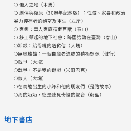
❍ 他人之地（木馬）
❍ 創傷與復原（30週年紀念版）：性侵、家暴和政治
暴力倖存者的絕望及重生（左岸）
❍ 家鎖：華人家庭這個巨獸（春山）
❍ 移工築起的地下社會：跨國勞動在臺灣（春山）
❍卸殼：給母親的道歉信（大塊）
❍無臉雌雄：一個自殺者遺族的積極想像（健行）
❍戰爭（大塊）
❍戰爭，不是我的遊戲（米奇巴克）
❍敵人（大塊）
❍在鳥籠出生的小綠和他的朋友們（是路故事）
❍我的奶奶，總是聽見奇怪的聲音（蔚藍）
地下書店