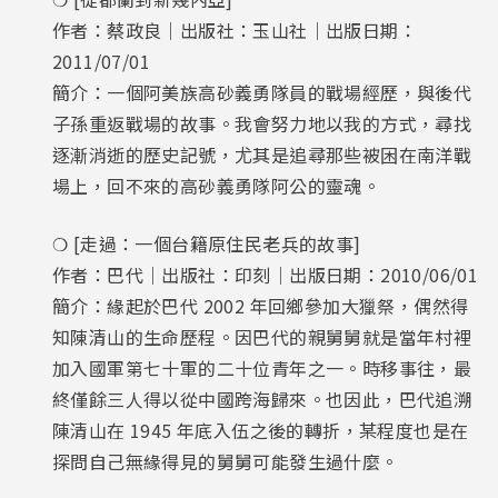
作者：蔡政良｜出版社：玉山社｜出版日期：
2011/07/01
簡介：一個阿美族高砂義勇隊員的戰場經歷，與後代
子孫重返戰場的故事。我會努力地以我的方式，尋找
逐漸消逝的歷史記號，尤其是追尋那些被困在南洋戰
場上，回不來的高砂義勇隊阿公的靈魂。
❍ [走過：一個台籍原住民老兵的故事]
作者：巴代｜出版社：印刻｜出版日期：2010/06/01
簡介：緣起於巴代 2002 年回鄉參加大獵祭，偶然得
知陳清山的生命歷程。因巴代的親舅舅就是當年村裡
加入國軍第七十軍的二十位青年之一。時移事往，最
終僅餘三人得以從中國跨海歸來。也因此，巴代追溯
陳清山在 1945 年底入伍之後的轉折，某程度也是在
探問自己無緣得見的舅舅可能發生過什麼。