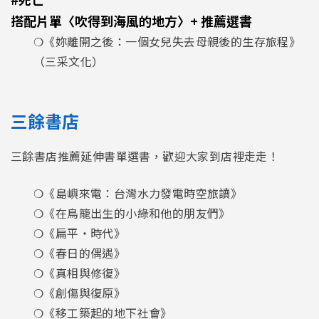
搭配片單〈吹得到海風的地方〉+ 推薦選書
❍《妳離開之後：一個女兒失去母親後的生存旅程》
（三采文化）
三餘書店
三餘書店推薦延伸書單選書，歡迎大家到店裡走走！
❍《島嶼來電：台灣水力發電時空旅讀》
❍《在鳥籠出生的小綠和他的朋友們》
❍《扁平・時代》
❍《春日的偶遇》
❍《真相與修復》
❍《創傷與復原》
❍《移工築起的地下社會》