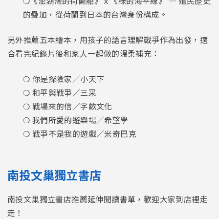
❍《澎湖灣的荷蘭船》ｘ《綠的海平線》 — 殖民歷史
的疊加，從荷蘭到日本的台灣身份構成。
另外推薦五本繪本，用孩子的語言理解戰爭作為出發，適
合看完紀錄片後和家人一起做的溫柔補充：
❍ 你是探險家／小天下
❍ 和平與戰爭／三采
❍ 戰場來的信／字畝文化
❍ 我們所愛的遊樂場／希望學
❍ 戰爭不是我的遊戲／米奇巴克
南投文巢獨立書店
南投文巢獨立書店推薦延伸閱讀書單，歡迎大家到店裡走
走！