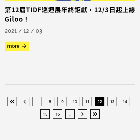
第12屆TIDF巡迴展年終鉅獻，12/3日起上線
Giloo！
2021 / 12 / 03
more
…
8
9
10
11
12
13
14
« 第一頁
‹ 上一頁
15
16
…
下一頁 ›
最後一頁 »