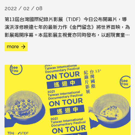
2022 / 02 / 08
第13屆台灣國際紀錄片影展（TIDF）今日公布開幕片，導
演洪淳修睽違七年的最新力作《金門留念》將世界首映，為
影展揭開序幕。本屆影展主視覺亦同時發布，以超現實童趣
風格呼應「後疫情」、「潛未來」的生活狀態，詮釋影展
more
「再見・真實」的核心精神，迎接下週TIDF競賽入圍名單
揭曉。 洪淳修曾以《河口人》入圍2006年TIDF，並以《刪
海經》勇奪2014年TIDF新世代觀點獎以及台北電影獎、金
穗獎等。...