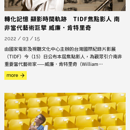
轉化記憶 顯影時間軌跡 TIDF焦點影人 南
非當代藝術巨擘 威廉．肯特里奇
2022 / 03 / 15
由國家電影及視聽文化中心主辦的台灣國際紀錄片影展
（TIDF）今（15）日公布本屆焦點影人，為觀眾引介南非
重要當代藝術家——威廉．肯特里奇（William
KENTRIDGE）。其作品橫跨繪畫、電影、雕塑及劇場，獲
more
獎無數，為當代最具影響力的藝術家之一。他的創作根植於
南非歷史記憶，以充滿想像力的手法呈現種族衝突、殖民與
階級問題，持續探索各類藝術媒介及形式，更開展出關乎紀
錄與影像的深刻思辨...