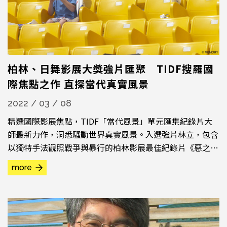
柏林、日舞影展大獎強片匯聚 TIDF搜羅國
際焦點之作 直探當代真實風景
2022 / 03 / 08
精選國際影展焦點，TIDF「當代風景」單元匯集紀錄片大
師最新力作，洞悉騷動世界真實風景。入選強片林立，包含
以獨特手法觀照戰爭與暴行的柏林影展最佳紀錄片《惡之三
聯畫》（Irradiated, 2020）、特別提及《最初的54年：軍
more
事佔領手冊》（The First 54 Years – An Abbreviated
Manual for Military Occupation, 2021）；...