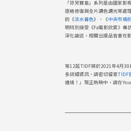
「芬芳寶島」系列是由國家影視
逐格修復與全片調色調光等處
的《
淡水暮色
》、《
中央市場
明特別接受《Fa電影欣賞》專
深化論述，相關出版品皆會在
第12屆TIDF將於2021年
多詳細資訊，請密切留意
TID
遶境！」現正熱映中，請在Yout