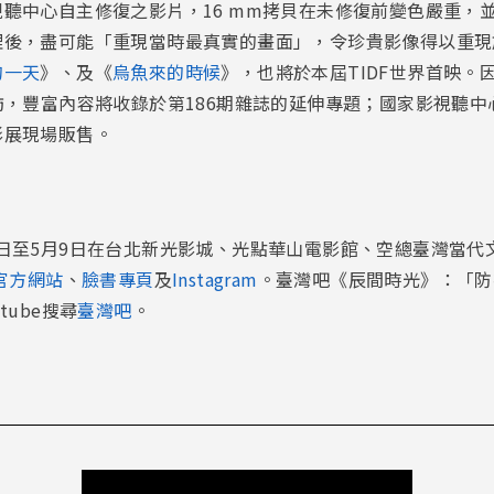
聽中心自主修復之影片，16 mm拷貝在未修復前變色嚴重，
理後，盡可能「重現當時最真實的畫面」，令珍貴影像得以重現
的一天
》、及《
烏魚來的時候
》，也將於本屆TIDF世界首映。
訪，豐富內容將收錄於第186期雜誌的延伸專題；國家影視聽
影展現場販售。
4月30日至5月9日在台北新光影城、光點華山電影館、空總臺灣當代
F官方網站
、
臉書專頁
及
Instagram
。臺灣吧《辰間時光》：「防
ube搜尋
臺灣吧
。