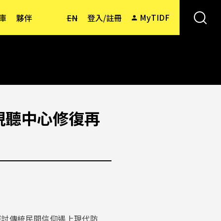
MyTIDF
庫
夥伴
EN
登入/註冊
家影視聽中心修復再
中探討傳統民間信仰遇上現代防