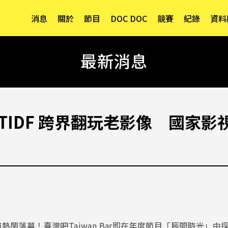
消息
關於
節目
DOC DOC
競賽
紀錄
資料
最新消息
r Ｘ TIDF 跨界翻玩老影像 國
鬧落幕！臺灣吧Taiwan Bar即在年度節目「辰間時光」