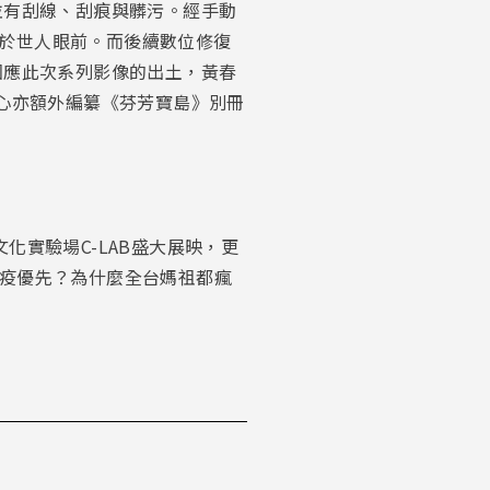
並有刮線、刮痕與髒污。經手動
於世人眼前。而後續數位修復
因應此次系列影像的出土，黃春
中心亦額外編纂《芬芳寶島》別冊
文化實驗場C-LAB盛大展映，更
疫優先？為什麼全台媽祖都瘋