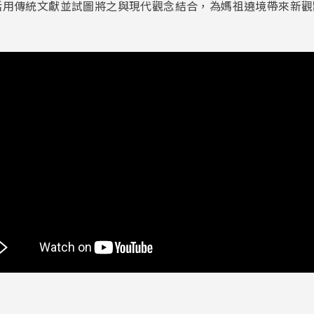
活用傳統文獻並試圖將之與現代觀念結合，為媽祖遶境帶來新觀