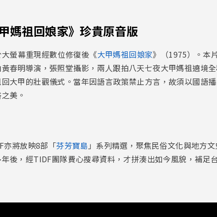
大甲媽祖回娘家》珍貴原音版
將於大螢幕重現經數位修復後《
大甲媽祖回娘家
》（1975）。本
由黃春明導演，張照堂攝影，兩人跟拍八天七夜大甲媽祖遶境全
回大甲的壯觀儀式。當年因語言政策禁止方言，故須以國語播出
俗之美。
F亦將放映8部「
芬芳寶島
」系列精選，聚焦民俗文化與地方文
年後，經TIDF團隊費心搜尋資料，才拼湊出如今風貌，補足