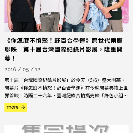
《你怎麼不憤怒！野百合學運》跨世代兩廳
聯映 第十屆台灣國際紀錄片影展，隆重開
幕！
2016 / 05 / 12
第十屆「台灣國際紀錄片影展」於今天（5/6）盛大開幕，
開幕片《你怎麼不憤怒！野百合學運》在今晚開幕典禮上世
界首映！時隔二十六年，臺灣紀錄片拍攝先鋒「綠色小組」
重出江湖，就野百合學運當年所拍攝的運動現場畫面，重新
more
剪輯而成的最新作品。在世代交替的此刻，影展邀集許多當
年參與野百合學運的重要貴賓，如現任高雄市長陳菊、桃園
市長鄭文燦、范雲、鄭村棋等人出席，綠色小組的創始成員