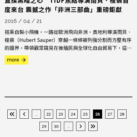
直探黑暗之心 TIDF焦點導演雨貝．梭裴首
度來台 震撼之作「非洲三部曲」重磅鉅獻
2016 / 04 / 21
搭乘自製小飛機，一路從歐洲飛向非洲，奧地利導演雨貝．
梭裴（Hubert Sauper）穿越一條條被列強分割而方整有序
的國界，帶領觀眾窺見在後殖民與全球化自由貿易下，這塊
黑暗大陸的生存處境。 雨貝．梭裴以他耗費20年完成的
more
「非洲三部曲」：《基桑加尼日記》、《達爾文的噩夢》和
《以朋友之名》享譽國際，橫掃全球多個重要獎項，也曾入
圍奧斯卡最佳紀錄片。這次，他擔任第十屆台灣國際紀錄片
影展（...
…
22
23
24
25
26
27
28
« 第一頁
‹ 上一頁
29
30
…
下一頁 ›
最後一頁 »