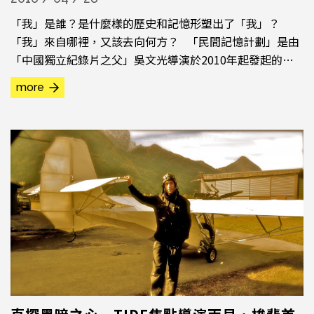
「我」是誰？是什麼樣的歷史和記憶形塑出了「我」？
「我」來自哪裡，又該去向何方？ 「民間記憶計劃」是由
「中國獨立紀錄片之父」吳文光導演於2010年起發起的集
體創作記錄計劃，鼓勵年輕人帶著自己的攝影機回鄉，將鏡
more
頭對準老人進行口述訪談，追探1959至1961年餓死超過三
千萬人、被官方稱為「自然災害」的三年大饑荒事件。