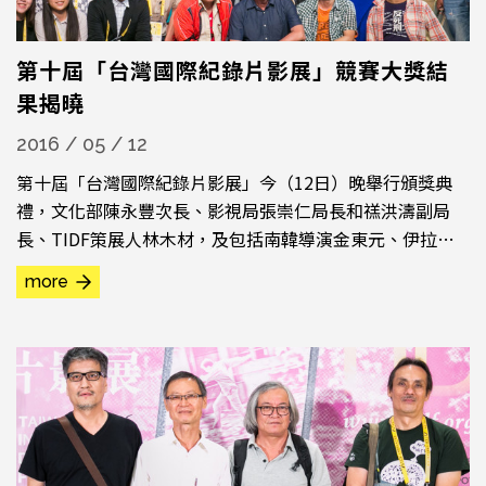
第十屆「台灣國際紀錄片影展」競賽大獎結
果揭曉
2016 / 05 / 12
第十屆「台灣國際紀錄片影展」今（12日）晚舉行頒獎典
禮，文化部陳永豐次長、影視局張崇仁局長和禚洪濤副局
長、TIDF策展人林木材，及包括南韓導演金東元、伊拉克
裔法籍導演阿巴斯．法迪勒（Abbas FAHDEL）在內的國際
more
評審都出席典禮，一起揭曉結果。以母親的溫暖視角記錄兩
個兒子成長點滴的《挪威年少時代》，奪得「國際競賽」首
獎，伊朗紀錄片《英雄的斗篷》榮獲「亞洲視野競賽」首
獎，《日曜日式散步者》...