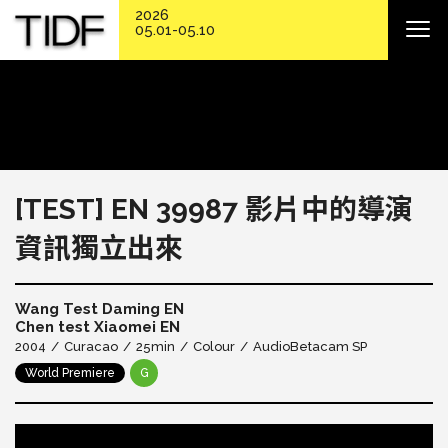
2026
05.01-05.10
[TEST] EN 39987 影片中的導演
資訊獨立出來
Wang Test Daming EN
Chen test Xiaomei EN
2004
Curacao
25min
Colour
Audio
Betacam SP
World Premiere
G