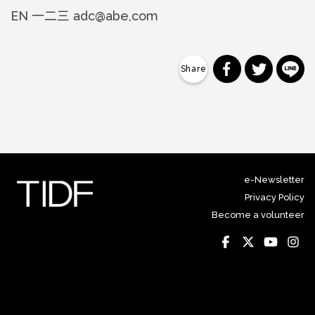
EN 一二三 adc@abe,com
分享到 Faceb
分享到 Tw
分
e-Newsletter
Privacy Policy
Become a volunteer