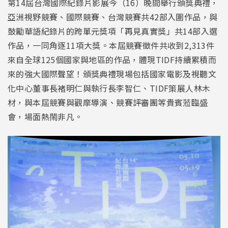
第14屆台灣國際紀錄片影展今（16）晚間舉行頒獎典禮，
亞洲視野競賽、國際競賽、台灣競賽共42部入圍作品，與
鼓勵華語紀錄片的跨單元獎項「再見真實獎」共14部入選
作品，一同角逐11項大獎。本屆競賽徵件共收到2,313件
來自全球125個國家與地區的作品，體現TIDF持續累積而
來的強大國際聲望！頒獎典禮現場包括國家電影及視聽文
化中心董事長褚明仁與執行長李智仁、TIDF策展人林木
材，與本屆競賽與觀摩導演、競賽評審團等貴賓蒞臨盛
會，場面熱鬧非凡。