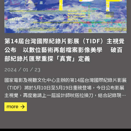
第14屆台灣國際紀錄片影展（TIDF）主視覺
公布 以數位藝術再創檔案影像美學 破百
部紀錄片匯聚重探「真實」定義
2024 / 01 / 23
國家電影及視聽文化中心主辦的第14屆台灣國際紀錄片影展
（TIDF）將於5月10日至5月19日重磅登場，今日公布影展
主視覺，再度邀請上一屆設計師吠搭拉操刀，結合記錄現
實、再創真實、檔案影像、程式語言等影展諸多單元重要元
more
素，從「時光台灣：流離島影」單元中短片《噤聲三角》延
伸創作，模擬當代數位故障藝術，邀請觀眾一起重新定義何
謂「真實」。