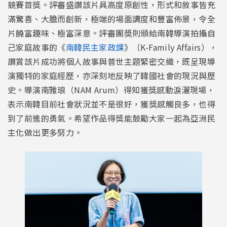
競賽首獎。評審盛讚該片具高度原創性，形式和敘事皆充
滿驚喜、大膽而創新，極端的場面調度和豐富佈景，令全
片饒富趣味、極富深意。評審團奬則頒給南韓導演拍攝自
己家庭故事的《
南韓民主家政課
》（K-Family Affairs），
讚賞該片成功將個人故事與普世主題緊密交織，既呈現導
演獨特的家庭經歷，亦深刻地反映了韓國社會的現況與歷
史。導演南雅琅（NAM Arum）得知獲獎感動淚灑現場，
表示南韓目前社會狀況並不是很好，獲獎感觸良多，也得
到了前進的勇氣。希望作品得獎能鼓勵大家一起為亞洲民
主化做出更多努力。