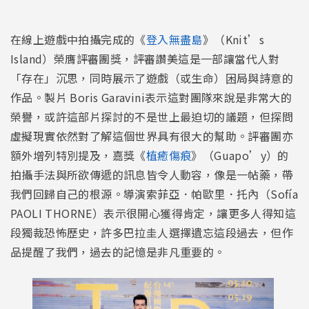
在線上遊戲中拍攝完成的《
登入無盡島
》（Knit’s
Island）榮膺評審團獎，評審讚美這是一部讓當代人對
「存在」沉思，同時展示了遊戲（或生命）困局與詩意的
作品。製片 Boris Garavini表示這對團隊來說是非常大的
榮譽，或許這部片探討的不是世上最迫切的議題，但探問
虛擬現實依然對了解這個世界具有很大的幫助。評審團亦
額外增列特別提及，嘉獎《
植癒傷痕
》（Guapo’y）的
拍攝手法與所欲傳遞的訊息皆令人動容，像是一帖藥，帶
我們回歸自己的根源。導演索菲亞．帕歐里．托內（Sofía
PAOLI THORNE）表示很開心獲得肯定，讓更多人得知這
段獨裁恐怖歷史，許多巴拉圭人選擇遺忘這段過去，但作
品提醒了我們，過去的記憶是非凡重要的。