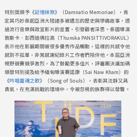
特別獎頒予《
記憶抹煞
》（Damnatio Memoriae），肯
定其巧妙串起亞洲大陸諸多被遺忘的歷史與慘痛故事，透
過流行音樂與政宣影片的並置，引發觀者深思。泰國導演
敦斯卡．彭西迪佛拉高（Thunska PANSITTIVORAKUL）
表示他在影展期間被很多優秀作品觸動，這樣的共感令他
感到不孤單，非常感謝紀錄片工作者們陪伴他。本屆亞洲
視野競賽競爭激烈，為了鼓勵更多佳片，評審團決議加碼
頒發特別提及給予緬甸導演賽諾康（Sai Naw Kham）的
《
吟唱靈魂之歌
》（Song of Souls），表彰其沈靜又具
勇氣，在充滿挑戰的環境中，令被忽視的族群得以發聲。