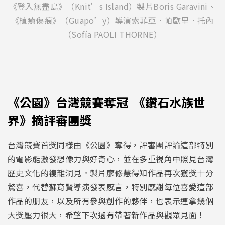
《登入無盡島》（Knit’s Island）製片Boris Garavini、
《植癒傷痕》（Guapo’y）導演索菲亞．帕歐里．托內
（Sofía PAOLI THORNE）
《公園》台灣競賽奪冠 《鑽石水族世
界》摘評審團獎
台灣競賽首獎同樣由《公園》奪得，評審團評論這部特別
的電影能激發想像力與好奇心，並在多重視角中照見台灣
歷史文化的複雜洞見。製片廖修慧得知作品再次獲獎十分
驚喜，代替蘇育賢導演發表感言，特別感謝每位喜愛這部
作品的朋友，以及所有參與創作的夥伴，也表示連拿幾個
大獎壓力很大，希望下次還有帶著新作品與觀眾見面！