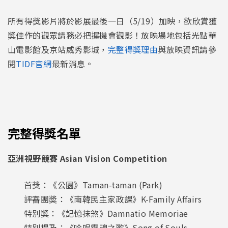
所有得獎影片將於影展最後一日（5/19）加映，欲欣賞獲
獎佳作的觀眾請務必把握機會觀影！放映場地包括光點華
山電影館及京站威秀影城，
完整得獎理由
與放映資訊請參
閱
TIDF官網
最新消息。
完整得獎名單
亞洲視野競賽 Asian Vision Competition
首獎：《公園》Taman-taman (Park)
評審團奬：《南韓民主家政課》K-Family Affairs
特別獎：《記憶抹煞》Damnatio Memoriae
特別提及：《吟唱靈魂之歌》Song of Souls