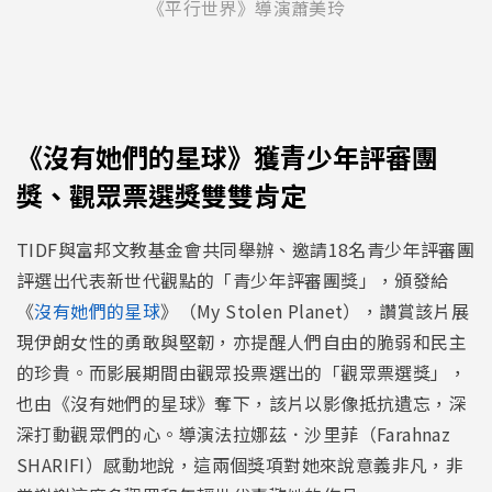
《平行世界》導演蕭美玲
《沒有她們的星球》獲青少年評審團
獎、觀眾票選獎雙雙肯定
TIDF與富邦文教基金會共同舉辦、邀請18名青少年評審團
評選出代表新世代觀點的「青少年評審團獎」，頒發給
《
沒有她們的星球
》（My Stolen Planet），讚賞該片展
現伊朗女性的勇敢與堅韌，亦提醒人們自由的脆弱和民主
的珍貴。而影展期間由觀眾投票選出的「觀眾票選獎」，
也由《沒有她們的星球》奪下，該片以影像抵抗遺忘，深
深打動觀眾們的心。導演法拉娜茲．沙里菲（Farahnaz
SHARIFI）感動地說，這兩個獎項對她來說意義非凡，非