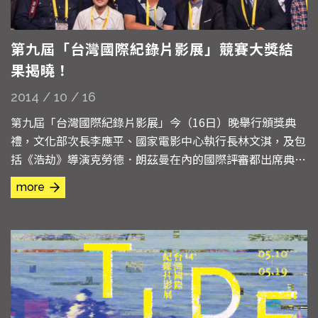
第九屆「台灣國際紀錄片影展」競賽大獎結
果揭曉！
2014 / 10 / 16
第九屆「台灣國際紀錄片影展」今（16日）晚舉行頒獎典
禮，文化部次長李應平、國家電影中心執行長林文淇，及包
括《浩劫》導演克勞德．朗茲曼在內的國際評審都出席典
禮，一起揭曉結果。以南韓三星企業工殤抗爭為題的《貪欲
more
帝國》勇奪「國際競賽」首獎，中國獨立紀錄片《玉門》榮
獲「亞洲視野競賽」和「華人紀錄片獎」兩個首獎，《公民
不服從》和《正面迎擊》則拿下「台灣競賽」的首獎和優等
獎！ ...