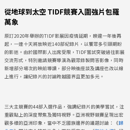
從地球到太空 TIDF競賽入圍強片包羅
萬象
原訂2020年舉辦的TIDF影展因疫情延期，睽違一年後再
起，一連十天將放映近140部紀錄片，以饗眾多引頸期盼
的影迷。由於國際影人出席受限，TIDF嘗試突破過往影展
交流形式，特別邀請競賽導演為觀眾錄製問答影像，同時
新增部分場次的映前導讀，部分映後座談及講座也改以線
上進行，讓紀錄片的討論跨越國界且更加多元。
三大主競賽的44部入選作品，強調紀錄片的美學嘗試，注
重觀點上的深度聚焦及獨特視野。亞洲視野競賽呈現出宏
觀多樣的亞洲印象，當中不乏國族邊界的議題討論：《
歸