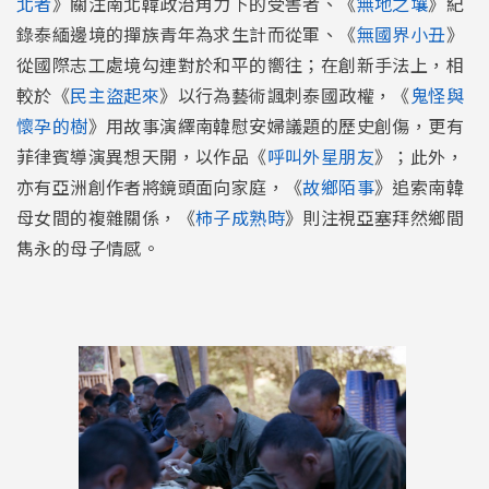
北者
》關注南北韓政治角力下的受害者、《
無地之壤
》紀
錄泰緬邊境的撣族青年為求生計而從軍、《
無國界小丑
》
從國際志工處境勾連對於和平的嚮往；在創新手法上，相
較於《
民主盜起來
》以行為藝術諷刺泰國政權，《
鬼怪與
懷孕的樹
》用故事演繹南韓慰安婦議題的歷史創傷，更有
菲律賓導演異想天開，以作品《
呼叫外星朋友
》；此外，
亦有亞洲創作者將鏡頭面向家庭，《
故鄉陌事
》追索南韓
母女間的複雜關係，《
柿子成熟時
》則注視亞塞拜然鄉間
雋永的母子情感。