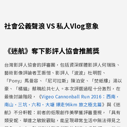
社會公義聲浪 VS 私人Vlog意象
《迷航》奪下影評人協會推薦獎
台灣影評人協會的評審團，包括資深媒體影評人何瑞珠、
藝術影像評論者王振愷、影評人「波波」杜明哲、
「Pony」馬曼容、「尼可拉斯」陳泊安、「焚紙樓」湯以
豪、「橘貓」蔡曉松共七人。本次評選過程十分激烈，在
最後討論階段，《
Vigeo Cannonball Run 2016：西南·
南山·三坑·六和·大塘 爆走96km 旅之極北篇
》與《迷
航》不分軒輊：前者的低限創作美學獲評審重視，「具有
類安妮．華達之敏銳觀點，能呈現尋常生活中無法得見之