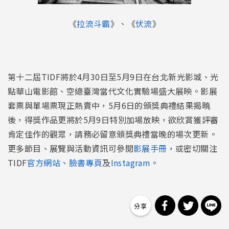
《
拉流斗霸
》、《
伏流
》
第十二屆TIDF將於4月30日至5月9日在台北新光影城、光
點華山電影館、空總臺灣當代文化實驗場盛大展映。影展
套票與單場票現正熱賣中，5月6日的頒獎典禮結果揭曉
後，得獎作品更將於5月9日特別加場放映，欲欣賞獲評審
肯定佳作的觀眾，請務必留意頒獎典禮當晚的場次更新。
更多節目、展覽與活動資訊可參閱
影展手冊
，或密切關注
TIDF
官方網站
、
臉書專頁
及
Instagram
。
分享到 Facebo
分享到 Tw
分