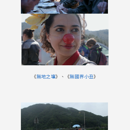
《
無地之壤
》、《
無國界小丑
》