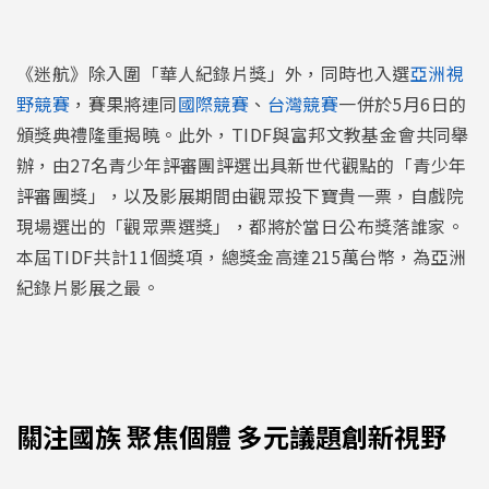
《迷航》除入圍「華人紀錄片獎」外，同時也入選
亞洲視
野競賽
，賽果將連同
國際競賽
、
台灣競賽
一併於5月6日的
頒獎典禮隆重揭曉。此外，TIDF與富邦文教基金會共同舉
辦，由27名青少年評審團評選出具新世代觀點的「青少年
評審團獎」，以及影展期間由觀眾投下寶貴一票，自戲院
現場選出的「觀眾票選獎」，都將於當日公布獎落誰家。
本屆TIDF共計11個獎項，總獎金高達215萬台幣，為亞洲
紀錄片影展之最。
關注國族 聚焦個體 多元議題創新視野