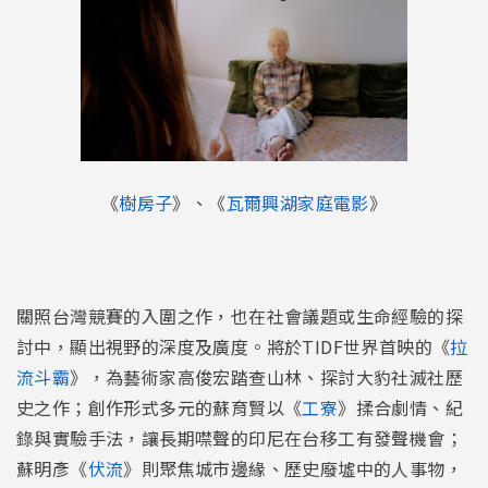
《
樹房子
》、《
瓦爾興湖家庭電影
》
關照台灣競賽的入圍之作，也在社會議題或生命經驗的探
討中，顯出視野的深度及廣度。將於TIDF世界首映的《
拉
流斗霸
》，為藝術家高俊宏踏查山林、探討大豹社滅社歷
史之作；創作形式多元的蘇育賢以《
工寮
》揉合劇情、紀
錄與實驗手法，讓長期噤聲的印尼在台移工有發聲機會；
蘇明彥《
伏流
》則聚焦城市邊緣、歷史廢墟中的人事物，