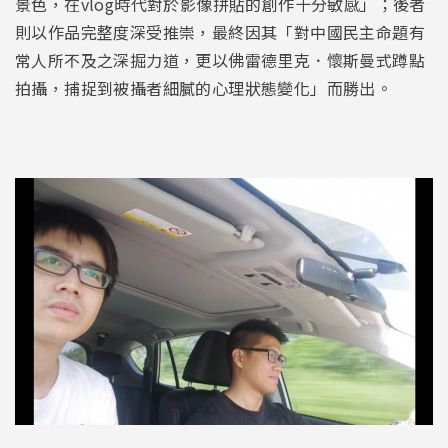
景色，在vlog時代對於影像拼貼的創作十分敏感」；後者
則以作品完整度深受推崇，最終因其「對中國民主命題有
常人所不及之深掘力道，更以佛雷德里克．懷斯曼式蹲點
拍攝，捕捉到被攝者細膩的心理狀態變化」而勝出。