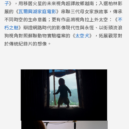
子
》，用移居火星的未來視角超譯故鄉越南；入選柏林影
展的《
瓦爾興湖家庭電影
》串聯三代母女家族故事，傳承
不同時空的生命意義；更有作品將視角拉上外太空：《
不
朽之魅
》辯證網路時代的影像現代性與永恆、以街頭流浪
狗視角對照蘇聯動物實驗檔案的《
太空犬
》，拓展觀眾對
於傳統紀錄片的想像。