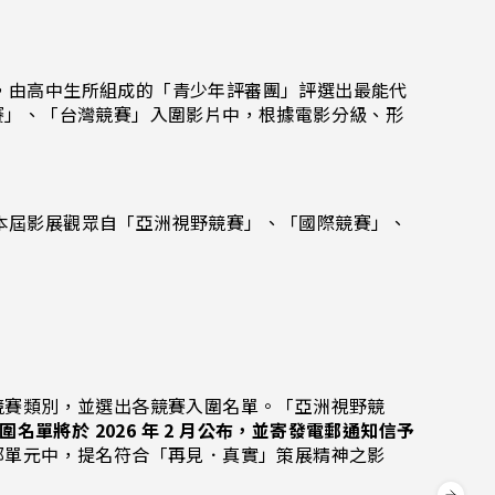
一紙，由高中生所組成的「青少年評審團」評選出最能代
賽」、「台灣競賽」入圍影片中，根據電影分級、形
，由本屆影展觀眾自「亞洲視野競賽」、「國際競賽」、
競賽類別，並選出各競賽入圍名單。「亞洲視野競
圍名單將於 2026 年 2 月公布，並寄發電郵通知信予
部單元中，提名符合「再見．真實」策展精神之影