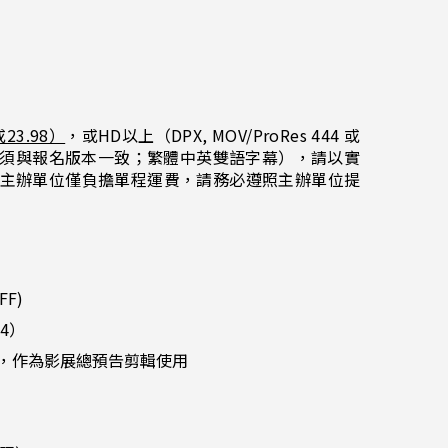
23.98）
，或HD以上（DPX, MOV/ProRes 444 或
片內容必須與報名版本一致；繁體中英雙語字幕），請以實
公室，主辦單位僅負擔單程運費，請務必遵照主辦單位提
FF)
4）
），作為影展總預告剪輯使用