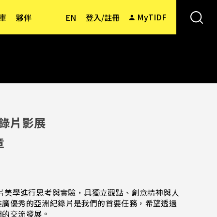
MyTIDF
庫
夥伴
EN
登入/註冊
錄片影展
章
錄片美學進行思考與實驗，具獨立觀點、創意精神與人
推廣優秀的亞洲紀錄片是我們的首要任務，希望透過
間的交流發展。