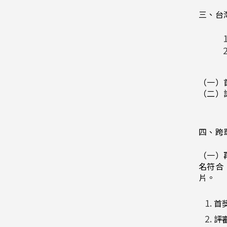
三、台
（一）
（二）
四、跨
（一）
名符合
片。
首
評