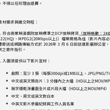
，不得以任何理由退賽。 
素材需求與繳交時程：
1. 符合商業映演戲院放映標準之DCP放映拷貝
（放映格數：24或
422(HQ)、MPEG2(20Mbps以上)）檔案規格為佳（影
體寄送或網路傳輸方式於 2026年 3 月 6 日前送達影展辦
供之寄件指引。
2. 入圍須提供以下影片宣材：
劇照：至少 3 張（每張300dpi或1MB以上，JPG/PNG/TI
中文或英文預告片：3 分鐘內之大檔（HD以上之MOV/MP
無字版乾淨畫面全片或片段大檔（HD以上之MOV/MP4
中文、原文或英文對白本
中英文影片參展紀錄與工作人員名單