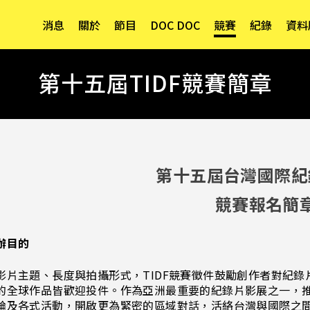
消息
關於
節目
DOC DOC
競賽
紀錄
資料
第十五屆TIDF競賽簡章
第十五屆台灣國際紀
競賽報名簡
辦目的
影片主題、長度與拍攝形式，TIDF競賽徵件鼓勵創作者對紀
的全球作品皆歡迎投件。作為亞洲最重要的紀錄片影展之一，
論及各式活動，開啟更為緊密的區域對話，活絡台灣與國際之