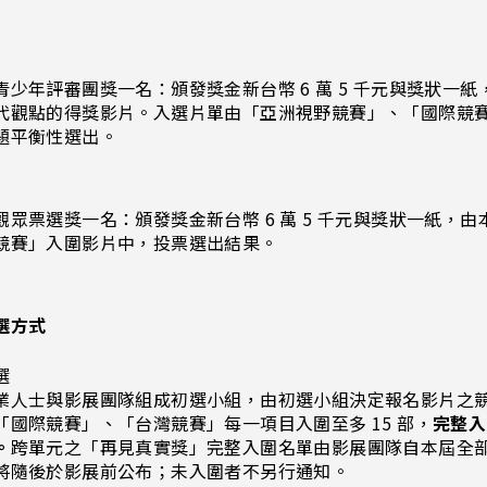
青少年評審團獎一名：頒發獎金新台幣 6 萬 5 千元與獎狀
代觀點的得獎影片。入選片單由「亞洲視野競賽」、「國際競
題平衡性選出。
觀眾票選獎一名：頒發獎金新台幣 6 萬 5 千元與獎狀一紙
競賽」入圍影片中，投票選出結果。
選方式
選
業人士與影展團隊組成初選小組，由初選小組決定報名影片之
「國際競賽」、「台灣競賽」每一項目入圍至多 15 部，
完整入
。
跨單元之「再見真實獎」完整入圍名單由影展團隊自本屆全
將隨後於影展前公布；未入圍者不另行通知。