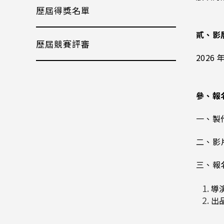
歷屆得獎名單
貳
、
影
歷屆競賽評審
2026 
參、報
一、製
二、影片
三、報
導
出