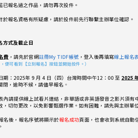
屆已報名過之作品，請勿再次投件。
對於報名資格有所疑慮，請於投件前先行聯繫主辦單位確認。
名方式及截止日
名費
，請先於官網
註冊My TIDF帳號
，登入後再填寫
線上報名
】，便可看到【立刻報名】按鈕並開始投件。）
名日期：2025年 9 月 4 日（四）台灣時間中午12：00 至 
2025
關閉，逾時不候，請儘早報名
。
報名表內請提供線上試看片連結，非華語或非英語發音之影片須
效，切勿更改，以免影響甄選作業。如有困難，請先與主辦單
完成報名後，報名序號將顯示於
報名成功
頁面，也會收到系統自動
。