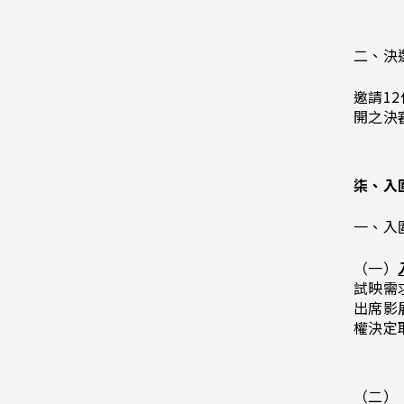
二、決
邀請1
開之決
柒、入
一、入
（一）
試映需
出席影
權決定
（二）