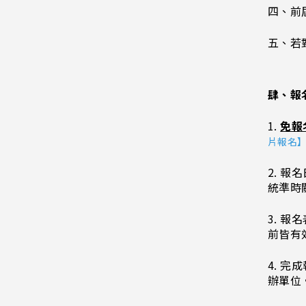
四、前
五、若
肆、
報
1.
免報
片報名
2. 報
統準時
3. 
前皆有
4. 
辦單位