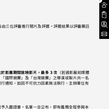
各由三位評審進行閱片及評選。評選結果以評審團召
於影展期間放映影片，最多 3 次
（若遇影展前媒體
、「國際競賽」及「台灣競賽」之導演或製片共一名
另行通知，如因不可抗力因素無法執行，主辦單位有
贈予入圍證書。名單一旦公布，即有義務全程參與本