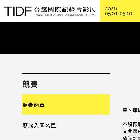
2026
05.01-05.10
競賽
競賽簡章
壹、舉
不設限
歷屆入圍名單
文關懷
放映討