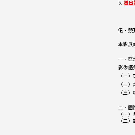
5. 
送出
伍、競
本影展
一、亞
影像語
（一）
（二）
（三）
二、國
（一）
（二）