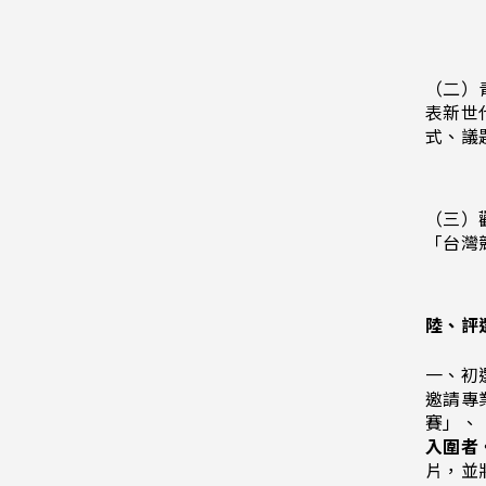
（二）
表新世
式、議
（三）
「台灣
陸、評
一、初
邀請專
賽」、
入圍者
片，並