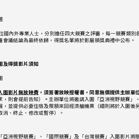
選
2位國內外專業人士，分別擔任四大競賽之評審，每一競賽類別
審會議結論為最終依歸，得獎名單將於影展頒獎典禮中公布。
圍及得獎影片須知
圍
入圍影片無放映費
，須簽署放映授權書，同意無償提供主辦單位
求，則會提前告知）
。
主辦單位將邀請入圍「亞洲視野競賽」
展，並提供必要住宿及限額來回經濟艙機票（細則將於入圍後
取消、終止、修改或暫停）。
「亞洲視野競賽」、「國際競賽」及「台灣競賽」入圍影片將