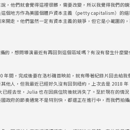
來說，他們就會覺得這裡很髒，需要改變，所以我覺得我們的鏡
個地方作為美國個體戶資本主義（petty capitalism）
回來開走。他們當然一定有資本主義的競爭，但它是小範圍的，
左右拍攝的，想問導演最近有再回到這個區域嗎？有沒有發生什麼變
 2010 年間，完成後要在洛杉磯首映前，就有帶著紀錄片回去
其他人，但我最近已經好久沒有回到紐約，上次去是 2018 
紀大已經去世，Julia 也在因病住院後就消失了。至於現在的
美國政府的節奏通常不是特別快，都還正在進行中，而我們拍攝