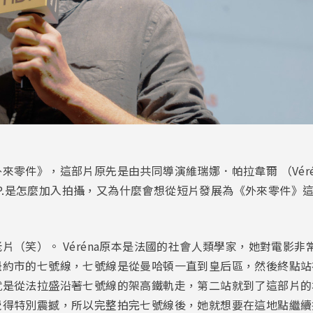
零件》，這部片原先是由共同導演維瑞娜．帕拉韋爾 （Véréna 
J.P.是怎麼加入拍攝，又為什麼會想從短片發展為《外來零件》
片（笑）。 Véréna原本是法國的社會人類學家，她對電影
約市的七號線，七號線是從曼哈頓一直到皇后區，然後終點站在Fl
從法拉盛沿著七號線的架高鐵軌走，第二站就到了這部片的場景 Wi
覺得特別震撼，所以完整拍完七號線後，她就想要在這地點繼續