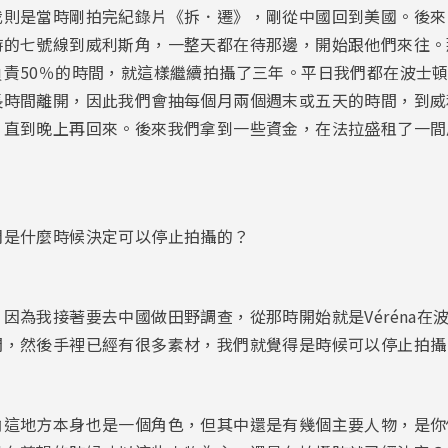
我則是當時剛拍完紀錄片《拆．遷》，剛從中國回到美國。後來
時的七號線到威利斯角，一整天都在待那邊，開始跟他們來往。
負責50％的時間，就這樣繼續拍攝了三年。平日我們都在波士
長時間離開，因此我們會抽每個月兩個週末或五天的時間，到威
，直到晚上再回來。後來我們拿到一些資金，在法拉盛租了一間
們是什麼時候決定可以停止拍攝的？
因為我接著要去中國做田野調查，從那時開始就是Véréna在
開，然後手裡已經有很多素材，我們就覺得是時候可以停止拍攝
角這地方本身也是一個角色，但其中還是有幾個主要人物，是你