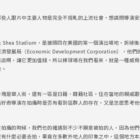
那些人跟片中主要人物是完全不搭軋的上流社會，想請問導演安
hea Stadium，是披頭四在美國的第一個演出場地，拆掉後改成 
局（Economic Development Corporation
商店啊，讓它更加值錢。所以棒球場在我們看來，就是一種威脅
徵。
一塊是華人街，還有一區是日籍、韓籍社區，住在當地的親戚跟
滿好奇導演在拍攝時是否有看到這群人的存在，又是怎麼思考他
在拍攝的時候，我們也的確遇到不少不願意被拍的人，因為他們
沒有什麼必要去拍，畢竟在多數外地人的印象之中，這個地方本