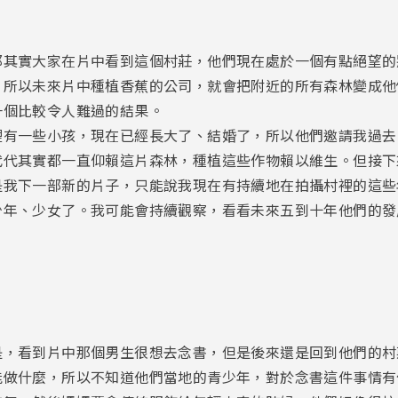
那其實大家在片中看到這個村莊，他們現在處於一個有點絕望的
，所以未來片中種植香蕉的公司，就會把附近的所有森林變成他
一個比較令人難過的結果。
裡有一些小孩，現在已經長大了、結婚了，所以他們邀請我過去
代代其實都一直仰賴這片森林，種植這些作物賴以維生。但接下
是我下一部新的片子，只能說我現在有持續地在拍攝村裡的這些
少年、少女了。我可能會持續觀察，看看未來五到十年他們的發
是，看到片中那個男生很想去念書，但是後來還是回到他們的村
能做什麼，所以不知道他們當地的青少年，對於念書這件事情有