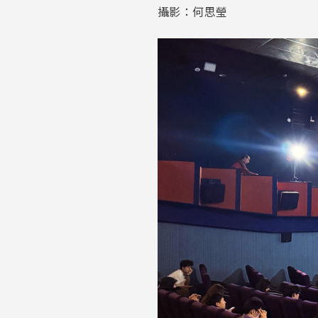
攝影：何思瑩