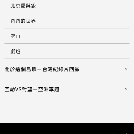
北京愛與怨
舟舟的世界
空山
戲班
關於這個島嶼－台灣紀錄片回顧
互動VS對望－亞洲專題