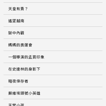
天皇有責？
遙望越南
獄中內觀
媽媽的奧運會
一個導演的孟買印象
在史達林的身影下
暗夜倖存者
蘇維埃頭號小英雄
天堂小孩