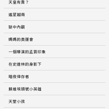
天皇有責？
遙望越南
獄中內觀
媽媽的奧運會
一個導演的孟買印象
在史達林的身影下
暗夜倖存者
蘇維埃頭號小英雄
天堂小孩