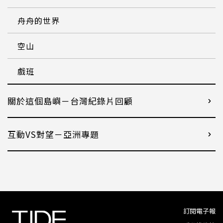
舟舟的世界
空山
戲班
關於這個島嶼－台灣紀錄片回顧
互動VS對望－亞洲專題
訂閱電子報