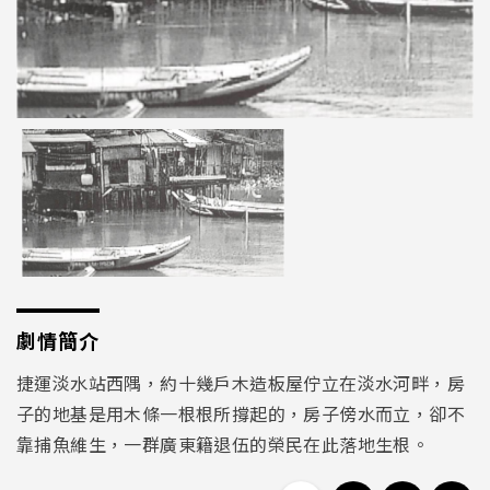
劇情簡介
捷運淡水站西隅，約十幾戶木造板屋佇立在淡水河畔，房
子的地基是用木條一根根所撐起的，房子傍水而立，卻不
靠捕魚維生，一群廣東籍退伍的榮民在此落地生根。