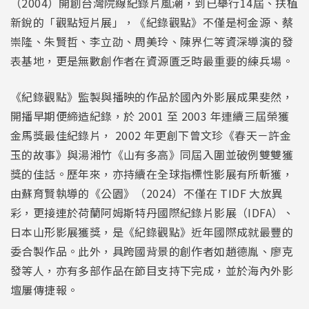
（2004）開創台灣院線紀錄片風潮，到已舉行14屆、扶植
新銳的「觀點短片展」，《紀錄觀點》不僅是柯金源、蔡
崇隆、朱賢哲、李立劭、周美玲、陳界仁等資深導演的發
表基地，更是無數創作者在資源匱乏時最重要的練兵場。
《紀錄觀點》監製與播映的作品於國內外影展成果斐然，
開播早期便締造紀錄，於 2001 至 2003 年連續三屆榮獲
金馬獎最佳紀錄片， 2002 年更創下曾文珍《春天－許金
玉的故事》與湯湘竹《山有多高》同屆入圍並破例雙雙獲
獎的佳話。歷年來，亦持續在全球指標性影展有所斬獲，
由蘇育賢執導的《公園》（2024）不僅在 TIDF 大放異
彩，更接連於荷蘭阿姆斯特丹國際紀錄片影展（IDFA）、
日本山形影展獲獎，是《紀錄觀點》近年國際成就最豐的
委合製作品。此外，具跨國背景的創作者如趙德胤、廖克
發等人，亦有多部作品在節目支持下完成，並於海內外影
壇屢傳捷報。