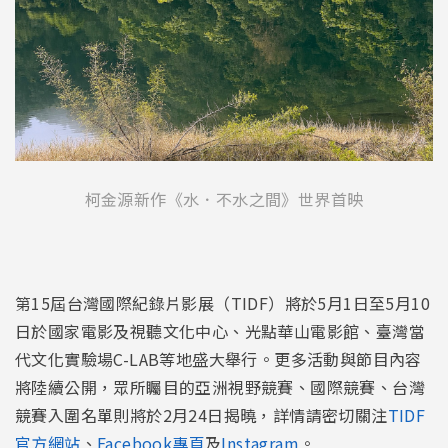
柯金源新作《水．不水之間》世界首映
第15屆台灣國際紀錄片影展（TIDF）將於5月1日至5月10
日於國家電影及視聽文化中心、光點華山電影館、臺灣當
代文化實驗場C-LAB等地盛大舉行。更多活動與節目內容
將陸續公開，眾所矚目的亞洲視野競賽、國際競賽、台灣
競賽入圍名單則將於2月24日揭曉，詳情請密切關注
TIDF
官方網站
、
Facebook專頁
及
Instagram
。