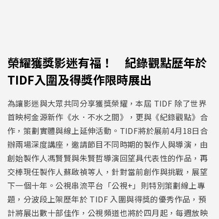
榮耀獲獎影迷有福！ 紀錄觀點歷年於
TIDF入圍及得獎作限時展出
為讓影迷與大眾共同分享獲獎榮耀，本屆 TIDF 除了世界
首映柯金源新作《水．不水之間》，更與《紀錄觀點》合
作，策劃實體與線上延伸活動。TIDF將於展前4月18日合
辦兩場深度講座，邀請節目不同時期的製作人與導演，由
創始製作人馮賢賢與朱賢哲導演回望具代表性的作品，再
交棒現任製作人蘇啟禎等人，針對當前創作與挑戰，展望
下一個十年。公視串流平台「公視+」則特別策劃線上專
題，分波段上架歷年於 TIDF 入圍與得獎的優秀作品，預
計將展出數十部佳作，公視頻道也將於四月起，每週放映