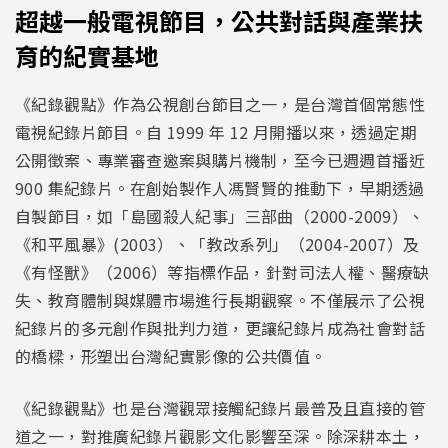
超越一般電視節目，公共對話與產業扶
育的紀實基地
《紀錄觀點》作為公視創台節目之一，是台灣首個常態性
電視紀錄片節目。自 1999 年 12 月開播以來，透過定期
公開徵案、專業審查邀案與購片機制，至今已週週首播近
900 集紀錄片。在創始製作人馮賢賢的推動下，早期透過
自製節目，如「島國殺人紀事」三部曲（2000-2009）、
《和平風暴》(2003）、「教改系列」（2004-2007）及
《有怪獸》（2006）等指標作品，針對司法人權、醫療缺
失、教育體制與媒體市場進行長期觀察。不僅展示了公視
紀錄片的多元創作與批判力道，更讓紀錄片成為社會對話
的橋樑，形塑出台灣紀實影像的公共價值。
《紀錄觀點》也是台灣觀眾接觸紀錄片最普及且直接的管
道之一，對推廣紀錄片觀影文化影響至深。除深耕本土，