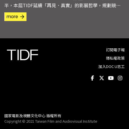
半，本屆TIDF延續「再見．真實」的影展哲學，規劃競賽
及觀摩共13個單元，選映134部來自全世界最優秀的紀錄片
more
作品，難得盛會不容錯過！
訂閱電子報
隱私權政策
加入DOC U志工
國家電影及視聽文化中心 版權所有
Copyright © 2021 Taiwan Film and Audiovisual Institute