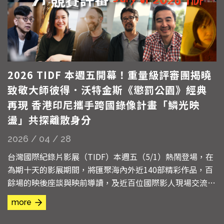
2026 TIDF 本週五開幕！重量級評審團揭曉
致敬大師彼得．沃特金斯《懲罰公園》經典
再現 香港印尼攜手跨國錄像計畫「鱗光映
盪」共探離散身分
2026 / 04 / 28
台灣國際紀錄片影展（TIDF）本週五（5/1）熱鬧登場，在
為期十天的影展期間，將匯聚海內外近140部精彩作品，百
餘場的映後座談與映前導讀，及近百位國際影人現場交流。
三大競賽「亞洲視野競賽」、「國際競賽」與「台灣競賽」
more
共計44部作品入圍，以及「再見真實獎」18部作品入選，
將在5月7日晚間的頒獎典禮公布得獎名單。本屆競賽決審評