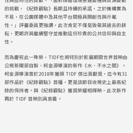
性與歷時性的貢獻。「面對媒體環境急遽變遷與資源變動
的挑戰，《紀錄觀點》長期且持續的承諾，之於機構實為
不易，在公廣媒體中及其他平台間極具開創性與示範
性。」評審委員更強調，此次肯定不僅是致敬其過去的耕
耘，更期許其繼續堅守並推動這份珍貴的公共信仰與自主
性。
而為慶祝此一殊榮，TIDF也將特別於影展期間世界首映由
公視新聞部自製、柯金源導演的新作《水．不水之間》。
柯金源導演曾於2018年獲頒 TIDF 傑出貢獻獎，迄今有31
部作品於《紀錄觀點》首播，更是該節目收視史上最高紀
錄的保持者。與《紀錄觀點》獲獎榮耀相輝映，此次新作
再於 TIDF 首映別具意義。