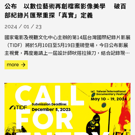
公布 以數位藝術再創檔案影像美學 破百
部紀錄片匯聚重探「真實」定義
2024 / 01 / 23
國家電影及視聽文化中心主辦的第14屆台灣國際紀錄片影展
（TIDF）將於5月10日至5月19日重磅登場，今日公布影展
主視覺，再度邀請上一屆設計師吠搭拉操刀，結合記錄現
實、再創真實、檔案影像、程式語言等影展諸多單元重要元
more
素，從「時光台灣：流離島影」單元中短片《噤聲三角》延
伸創作，模擬當代數位故障藝術，邀請觀眾一起重新定義何
謂「真實」。