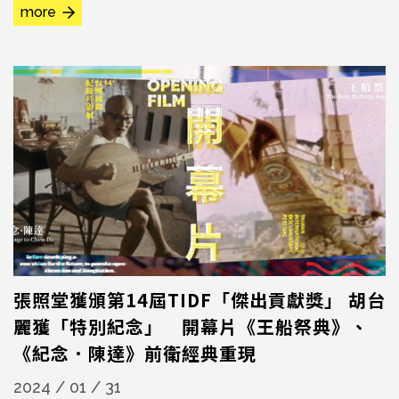
more
項。現場齊聚入圍各項競賽的台灣導演，由國家影視聽中心
執行長李智仁頒發入圍證書，會後交流不斷，氣氛熱絡溫
馨。 2024TIDF台灣競賽入圍導演及貴賓合影
張照堂獲頒第14屆TIDF「傑出貢獻獎」 胡台
麗獲「特別紀念」 開幕片《王船祭典》、
《紀念．陳達》前衛經典重現
2024 / 01 / 31