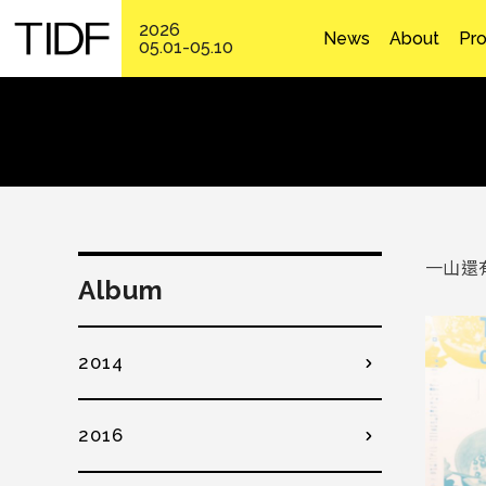
2026
News
About
Pr
05.01-05.10
一山還
Album
2014
2016