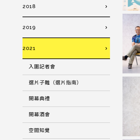
2018
2019
2021
入圍記者會
選片子難（選片指南）
開幕典禮
開幕酒會
空間知覺