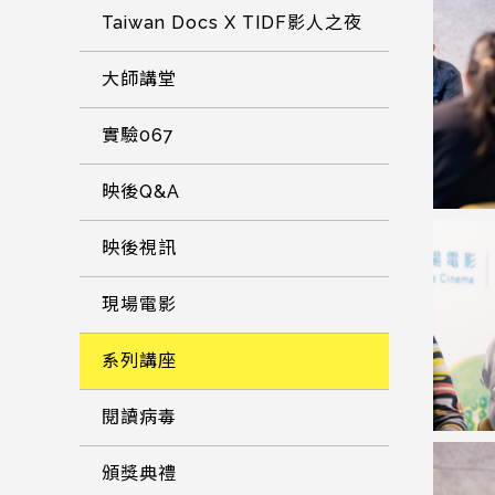
Taiwan Docs X TIDF影人之夜
大師講堂
實驗067
映後Q&A
映後視訊
現場電影
系列講座
閱讀病毒
頒獎典禮