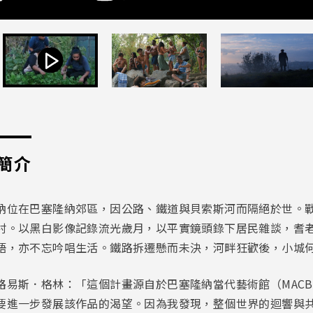
簡介
納位在巴塞隆納郊區，因公路、鐵道與貝索斯河而隔絕於世。
村。以黑白影像記錄流光歲月，以平實鏡頭錄下居民雜談，耆
語，亦不忘吟唱生活。鐵路拆遷懸而未決，河畔狂歡後，小城
路易斯．格林：「這個計畫源自於巴塞隆納當代藝術館（MAC
要進一步發展該作品的渴望。因為我發現，整個世界的迴響與