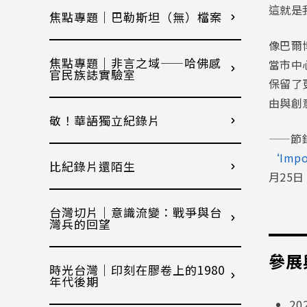
這就是
焦點專題｜巴勒斯坦（無）檔案
像巴爾博
焦點專題｜非言之域——哈佛感
當市中
官民族誌實驗室
保留了
由與創
敬！華語獨立紀錄片
——節
‘Impov
比紀錄片還陌生
月25日
台灣切片｜意識流變：戰爭與台
灣兵的回望
參展
時光台灣｜印刻在膠卷上的1980
年代後期
20