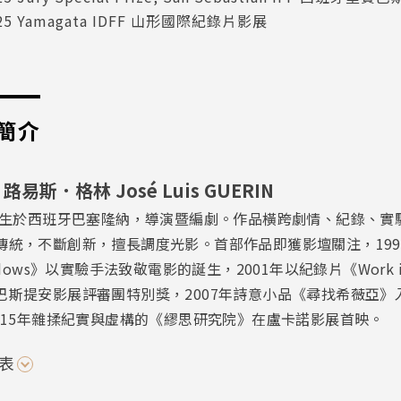
25 Yamagata IDFF 山形國際紀錄片影展
簡介
易斯．格林 José Luis GUERIN
0年生於西班牙巴塞隆納，導演暨編劇。作品橫跨劇情、紀錄、實
傳統，不斷創新，擅長調度光影。首部作品即獲影壇關注，1997年
hadows》以實驗手法致敬電影的誕生，2001年以紀錄片《Work in 
巴斯提安影展評審團特別獎，2007年詩意小品《尋找希薇亞》
2015年雜揉紀實與虛構的《繆思研究院》在盧卡諾影展首映。
表