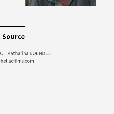
t Source
AC｜Katharina BOENDEL｜
hellacfilms.com