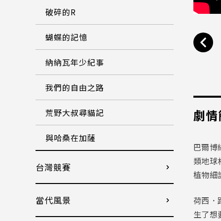
破碎的R
蝴蝶的記憶
納納瓦年少紀事
我們的自由之路
劇情
荒野大叔尋貓記
與哈桑在加薩
巴爾博
類地球
台灣競賽
植物細
當代風景
荷西．
生了想