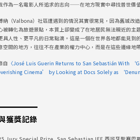
我作為一名電影人所追求的志向——在地方現實中尋找普世價
納（Valbona）社區遭遇到的情況其實很常見，因為舊城改造「仕
心被轉化為旅遊景點，本質上卻變成了在地居民無法親近的主
更具人性、更平凡的日常點滴。這是一個在世界各地都能見到
意空間的地方，往往不在產業的權力中心，而是在這些邊緣地
錄自
〈José Luis Guerin Returns to San Sebastián With ‘G
erishing Cinema’ by Looking at Docs Solely as ‘Den
與獲獎記錄
25 Jury Special Prize, San Sebastian IFF