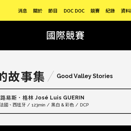
消息
關於
節目
DOC DOC
競賽
紀錄
資料
國際競賽
的故事集
Good Valley Stories
José Luis GUERIN
．路易斯．格林
法國
西班牙
123min
黑白 & 彩色
DCP