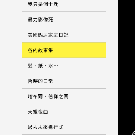
我只是個士兵
暴力影像死
美國蝸居家庭日記
谷的故事集
髮、紙、水⋯
暫時的日常
喀布爾，信仰之間
天蛾夜曲
過去未來進行式