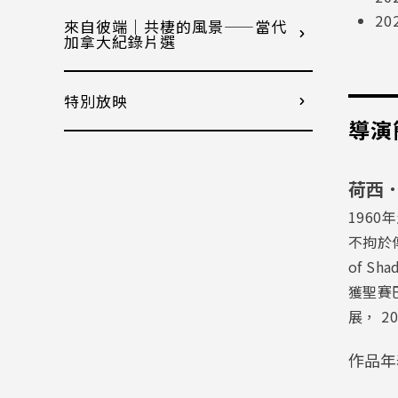
20
來自彼端｜共棲的風景——當代
加拿大紀錄片選
特別放映
導演
荷西．路
196
不拘於
of S
獲聖賽
展， 
作品年