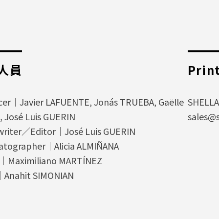
人員
Prin
cer｜Javier LAFUENTE, Jonás TRUEBA, Gaëlle
SHELL
 José Luis GUERIN
sales@s
writer／Editor｜José Luis GUERIN
atographer｜Alicia ALMIÑANA
｜Maximiliano MARTÍNEZ
｜Anahit SIMONIAN