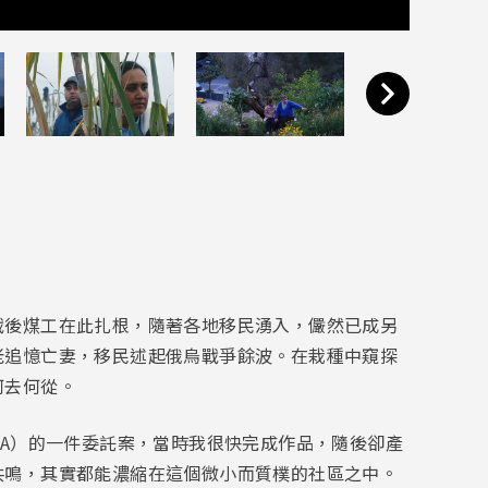
戰後煤工在此扎根，隨著各地移民湧入，儼然已成另
老追憶亡妻，移民述起俄烏戰爭餘波。在栽種中窺探
何去何從。
BA）的一件委託案，當時我很快完成作品，隨後卻產
共鳴，其實都能濃縮在這個微小而質樸的社區之中。