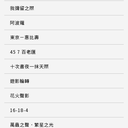
我彌留之際
阿波羅
東京－惠比壽
45 7 百老匯
十次晝夜一抹天際
遊影輪轉
花火聲影
16-18-4
萬蟲之聲．繁星之光