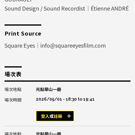
Sound Design / Sound Recordist｜Étienne ANDRÉ
Print Source
Square Eyes｜info@squareeyesfilm.com
場次表
光點華山一廳
2026/05/01 -
18:30
to
19:41
登入
或
註冊
光點華山一廳