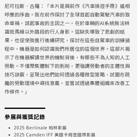
尼可拉斯．古羅：「本片是與前作《汽車操控手冊》遙相
呼應的序曲。我在前作探討了全球首起自動駕駛汽車的致
命車禍，該起事故的主因之一，在於車輛的AI系統無法辨
識斑馬線以外路段的行人身影。這缺失導致了悲劇的結
果，也促使我進行後續研究，探討在這些自駕車的訓練過
程中，機器是如何認識我們所居住的這個世界。這部片揭
示了在機器解讀世界的機制背後，有哪些不為人知的人工
勞動。不僅聚焦體制下的剝削，更強調勞動者的主體性與
技巧訣竅，呈現出他們如何透過各種微型策略，試圖在疏
離的勞動環境中尋找意義，並嘗試透過集體組織來改善工
作條件。」
參展與獲獎記錄
2025 Berlinale 柏林影展
2025 Camden IFF 美國卡姆登國際影展