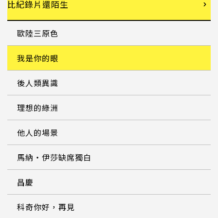
比紀錄片還陌生
歐陸三原色
我是你的眼
後人類異識
理想的綠洲
他人的場景
馬納・伊莎缺席獨白
昌慶
科奇你好，再見