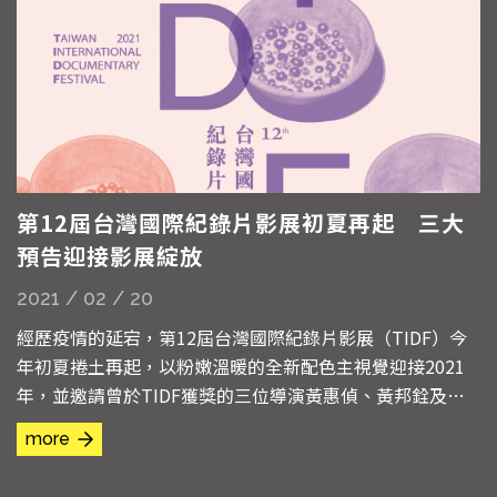
第12屆台灣國際紀錄片影展初夏再起 三大
預告迎接影展綻放
2021 / 02 / 20
經歷疫情的延宕，第12屆台灣國際紀錄片影展（TIDF）今
年初夏捲土再起，以粉嫩溫暖的全新配色主視覺迎接2021
年，並邀請曾於TIDF獲獎的三位導演黃惠偵、黃邦銓及廖
克發量身打造影展預告，呈現出更加豐富完整的節目內容，
more
影展也將於2021年4月30至5月9日在台北新光影城、光點華
山電影館及空總臺灣當代文化實驗場C-LAB盛大舉行。