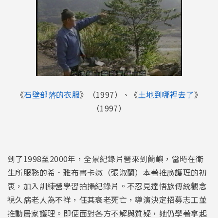
《
石壁部落的衣服
》（1997）、《
土地到哪裡去了
》
（1997）
到了1998至2000年，全景紀錄片營來到蘭嶼，當時在衛
生所服務的希．雅布書卡嫩（張淑蘭）本著推廣護理的初
衷，加入訓練營學習拍攝紀錄片。不忍見達悟族傳統觀念
視久病老人為不祥，任其衰老死亡，導演決定招募志工並
推動居家護理。即便面對各方不解與質疑，她仍學著拿起