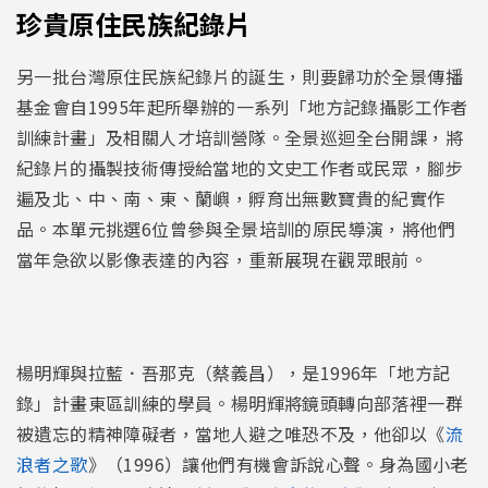
珍貴原住民族紀錄片
另一批台灣原住民族紀錄片的誕生，則要歸功於全景傳播
基金會自1995年起所舉辦的一系列「地方記錄攝影工作者
訓練計畫」及相關人才培訓營隊。全景巡迴全台開課，將
紀錄片的攝製技術傳授給當地的文史工作者或民眾，腳步
遍及北、中、南、東、蘭嶼，孵育出無數寶貴的紀實作
品。本單元挑選6位曾參與全景培訓的原民導演，將他們
當年急欲以影像表達的內容，重新展現在觀眾眼前。
楊明輝與拉藍．吾那克（蔡義昌），是1996年「地方記
錄」計畫東區訓練的學員。楊明輝將鏡頭轉向部落裡一群
被遺忘的精神障礙者，當地人避之唯恐不及，他卻以《
流
浪者之歌
》（1996）讓他們有機會訴說心聲。身為國小老