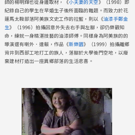
師的楊明輝也從身邊取材，《
小夫妻的天空
》（1998）即
紀錄自己的學生在早婚生子後所面臨的難題。而致力於花
蓮馬太鞍部落阿美族文史工作的拉藍，則以《
油漆手鄭金
生
》（1996）拍攝因意外失去右手與左腳，卻仍樂觀知
命，練就一身精湛技藝的油漆師傅。同樣身為阿美族的的
導演還有喇外．達賴，作品《
新樂園
》（1999）拍攝離鄉
背井到西部工地打工的族人，落腳於大學後門空地，以廢
棄建材打造出一座異鄉部落的生活悲喜。