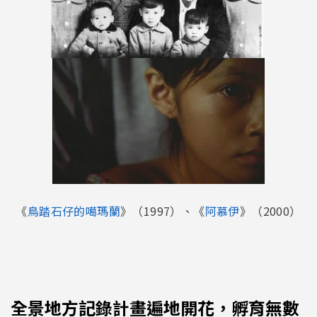
《
鳥踏石仔的噶瑪蘭
》（1997）、《
阿慕伊
》（2000）
全景地方記錄計畫遍地開花，孵育無數