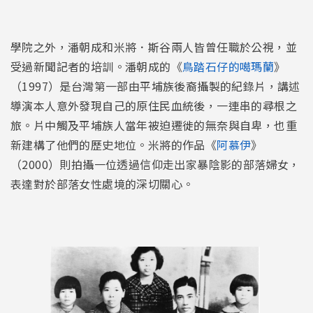
學院之外，潘朝成和米將．斯谷兩人皆曾任職於公視，並
受過新聞記者的培訓。潘朝成的《
鳥踏石仔的噶瑪蘭
》
（1997）是台灣第一部由平埔族後裔攝製的紀錄片，講述
導演本人意外發現自己的原住民血統後，一連串的尋根之
旅。片中觸及平埔族人當年被迫遷徙的無奈與自卑，也重
新建構了他們的歷史地位。米將的作品《
阿慕伊
》
（2000）則拍攝一位透過信仰走出家暴陰影的部落婦女，
表達對於部落女性處境的深切關心。