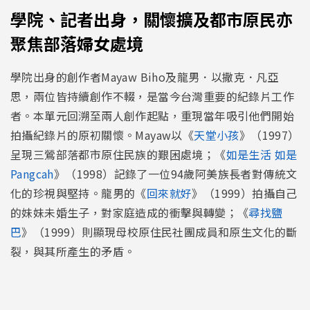
學院、記者出身，關懷擴及都市原民亦
聚焦部落婦女處境
學院出身的創作者Mayaw Biho及龍男．以撒克．凡亞
思，兩位皆持續創作不輟，是當今台灣重要的紀錄片工作
者。本單元回溯至兩人創作起點，重現當年吸引他們開始
拍攝紀錄片的原初關懷。Mayaw以《
天堂小孩
》（1997）
呈現三鶯部落都市原住民族的艱困處境；《
如是生活 如是
Pangcah
》（1998）記錄了一位94歲阿美族長者對傳統文
化的珍視與堅持。龍男的《
回來就好
》（1999）拍攝自己
的妹妹未婚生子，對家庭造成的衝擊與轉變；《
尋找鹽
巴
》（1999）則顯現母校原住民社團成員和原生文化的斷
裂，與其所產生的矛盾。