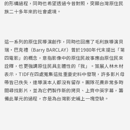
的形構過程，同時也希望透過今昔對照，突顯台灣原住民
族二十多年來的社會處境。
這一系列的原住民導演創作，同時也回應了毛利族導演貝
瑞・巴克禮（Barry BARCLAY）曾於1980年代末提出「第
四電影」的概念，意指影像中的原住民故事應由原住民來
詮釋，也更強調原住民具主體性的「我」。策展人林木材
表示，TIDF在四處蒐集這批重要史料中發現，許多影片母
帶皆已佚失，連導演本人都沒有留存。團隊花費非常多時
間尋找影片，並為它們製作新的拷貝、上齊中英字幕，籌
備此單元的過程，亦是為台灣影史補上一塊空缺。