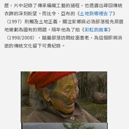
歷，片中記錄了傳承編織工藝的過程，也透露出尋回傳統
衣飾的深刻盼望。而比令．亞布的《
土地到哪裡去了
》
（1997）則觸及土地正義，關注家鄉麻必浩部落祖先原居
地被劃為國有的問題。隔年他為了拍《
彩虹的故事
》
（1998/2008），踏遍部落訪問紋面耆老，為這個即將消
逝的傳統文化留下可貴紀錄。