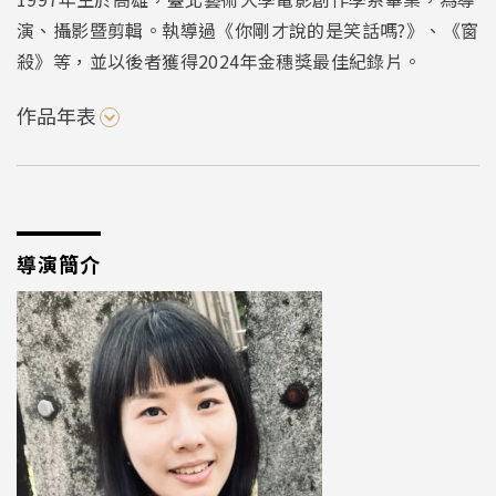
演、攝影暨剪輯。執導過《你剛才說的是笑話嗎?》、《窗
殺》等，並以後者獲得2024年金穗獎最佳紀錄片。
作品年表
導演簡介