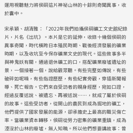
運用視聽魅力將侯硐這片神祕山林的十餘則奇聞異事，收
於囊中。
宋承穎、胡清雅：「2022年我們拍攝侯硐礦工文史館紀錄
片，片名《出坑》。本片是它的延伸，收錄十幾個侯硐的
異事奇聞，時代橫跨日本殖民時期、戰後經濟發展的礦業
時期，以及收坑至今保存礦業文史的現代。這些敘事多半
與神鬼妖有關，通過退休礦工的口，搭配礦業廢墟遺址的
景，一個接著一個，說給觀眾聽。有些完整如傳說，有些
破碎如呢喃，有些指證歷歷，有些紀實旁觀，穿插新聞報
導、死亡報告。它們來自受訪者的親身經歷，宛如口證，
經過反覆述說、被遺忘、再被述說⋯⋯，就成了屬於侯硐
的故事。這些受訪者，從開山的農民到成為掘地的礦工，
他們提供了國家發展的能源，卻承擔史上最高的職災傷亡
率。當礦業資本轉移，侯硐從勞力密集的礦業重鎮，成為
湮沒於山林的廢墟，無人知曉。所以他們想要講故事：曾