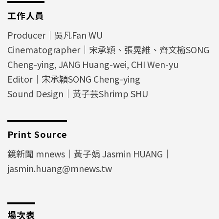
工作人員
Producer｜吳凡Fan WU
Cinematographer｜宋承穎、張晃維、齊文榆SONG
Cheng-ying, JANG Huang-wei, CHI Wen-yu
Editor｜宋承穎SONG Cheng-ying
Sound Design｜黃子芸Shrimp SHU
Print Source
鏡新聞 mnews｜黃子娟 Jasmin HUANG｜
jasmin.huang@mnews.tw
場次表