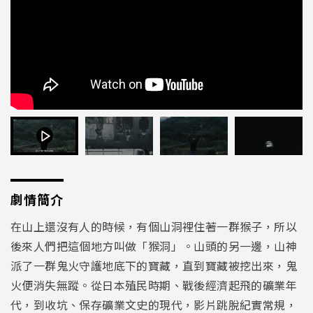
劇情簡介
在山上還沒有人的時候，有個山洞裡住著一群猴子，所以
後來人們把這個地方叫做「猴洞」。山頭的另一邊，山神
派了一群鬼火守護地底下的寶藏，直到寶藏被挖出來，鬼
火便消失無蹤。從日本殖民時期、戰後經濟起飛的礦業年
代，到收坑、保存礦業文史的現代，影片跳脫紀實常規，