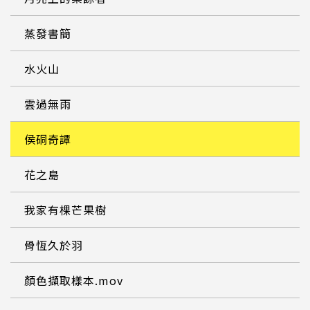
蒸發書簡
水火山
雲過無雨
侯硐奇譚
花之島
我家有棵芒果樹
骨恆久於羽
顏色擷取樣本.mov