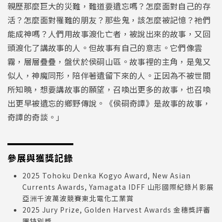
親歷那麼巨大的災難，難道要遺忘嗎？怎麼面對自己的存
活？怎麼面對罹難的朋友？那些鬼，該怎麼被記憶？祂們
能成神嗎？人們用故事渡化亡者，被說出來的故事，又回
頭渡化了講故事的人。但故事有自己的意志。它們像雲
霧，層層疊疊，盤伏於侯硐山區。故事裡的主角，是鬼又
似人，神魔同形，陪伴著遺留下來的人。正因為不被世間
所知曉，想要講故事的願望，召喚出更多的故事，也召喚
出更早被遺忘的鄉野傳說。《侯硐奇譚》是故事的故事，
奇譚的奇談。」
參展與獲獎記錄
2025 Tohoku Denka Kogyo Award, New Asian
Currents Awards, Yamagata IDFF 山形國際紀錄片影展
亞洲千波萬波競賽東北電化工業賞
2025 Jury Prize, Golden Harvest Awards 金穗獎評審
團特別獎