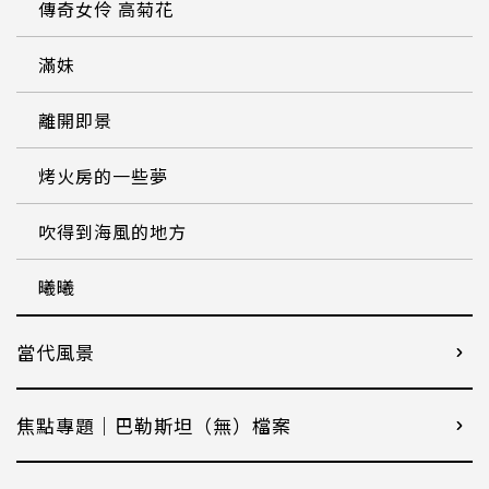
傳奇女伶 高菊花
滿妹
離開即景
烤火房的一些夢
吹得到海風的地方
曦曦
當代風景
焦點專題｜巴勒斯坦（無）檔案