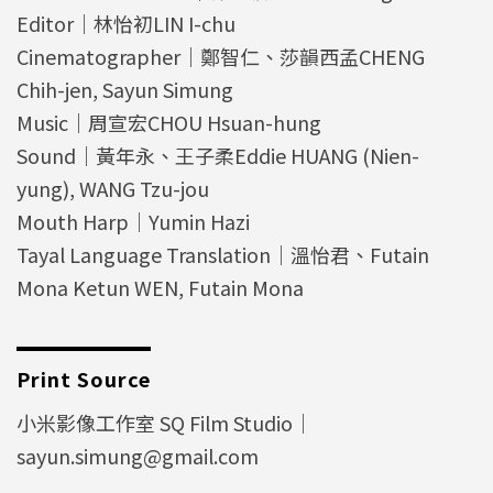
Editor｜林怡初LIN I-chu
Cinematographer｜鄭智仁、莎韻西孟CHENG
Chih-jen, Sayun Simung
Music｜周宣宏CHOU Hsuan-hung
Sound｜黃年永、王子柔Eddie HUANG (Nien-
yung), WANG Tzu-jou
Mouth Harp｜Yumin Hazi
Tayal Language Translation｜溫怡君、Futain
Mona Ketun WEN, Futain Mona
Print Source
小米影像工作室 SQ Film Studio｜
sayun.simung@gmail.com