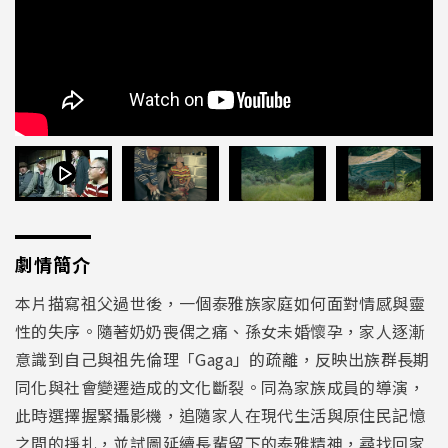
劇情簡介
本片描寫祖父過世後，一個泰雅族家庭如何面對情感與靈
性的失序。隨著奶奶喪偶之痛、孫女未婚懷孕，家人逐漸
意識到自己與祖先倫理「Gaga」的疏離，反映出族群長期
同化與社會變遷造成的文化斷裂。同為家族成員的導演，
此時選擇握緊攝影機，追隨家人在現代生活與原住民記憶
之間的掙扎，並試圖延續長輩留下的泰雅精神，尋找回家