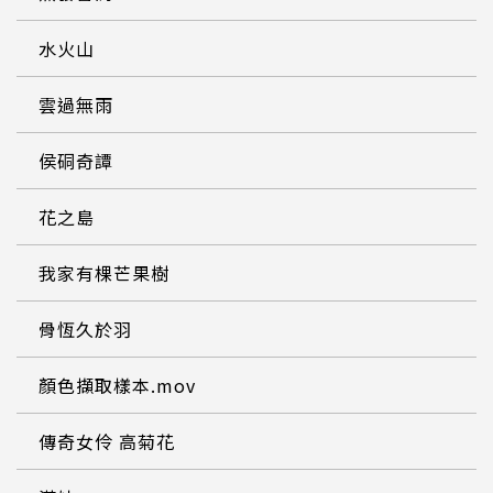
水火山
雲過無雨
侯硐奇譚
花之島
我家有棵芒果樹
骨恆久於羽
顏色擷取樣本.mov
傳奇女伶 高菊花