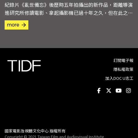
紀錄片《亂世備忘》後歷時五年拍攝出的新作品，距離導演
進研究所修讀電影、拿起攝影機已過十年之久，但在此之
前，導演其實是念政治相關科系的，前後所學習的東西不斷
more
積累，堆砌成導演獨特的觀點和作品。 在2014年雨傘運動
及2019年反修例運動之間，導演發想了《憂鬱之島》的拍
攝計畫並著手開展，比起有重大社會運動的那幾年，...
訂閱電子報
隱私權政策
加入DOC U志工
國家電影及視聽文化中心 版權所有
Copyright © 2021 Taiwan Film and Audiovisual Institute