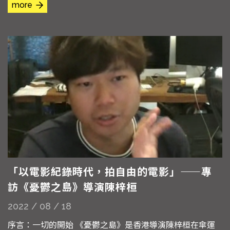
more
慢不可見了，或者進一步地說，貨幣上毛澤東的肖像正在逐
漸消失，會不會最後僅僅變成一個數字或符號流通在經濟體
系裡面，那麼毛的形象又會何去何從。所以從這個之後我就
會開始慢慢關注這個問題...
「以電影紀錄時代，拍自由的電影」——專
訪《憂鬱之島》導演陳梓桓
2022 / 08 / 18
序言：一切的開始 《憂鬱之島》是香港導演陳梓桓在傘運