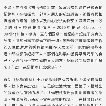
不過，在拍攝《布洛卡區》前，導演沒有想過自己會再拍
紀錄片。在拍攝第一部盲人朋友的紀錄片後，被攝者與拍
攝者間的距離、關係以及內心想法的衝突，讓導演有一段
時間都只願意拍劇情片。2015年拍完《Listen，
Darling》後，導演一直有個困惑：當紀錄片記錄下真實的
故事，那些展露在鏡頭下的一切，無疑是將被攝者最赤裸
的人生血淋淋的透過銀幕攤在大眾面前，他們的那些不
堪，都被影像記錄下來。那個在影展中獲得掌聲喝采的自
己，反觀依然坐在街頭的盲人朋友，紀錄片到底為他們帶
來了什麼？或是根本什麼都沒有？
直到《紀錄觀點》王派彰與鄭秉泓告訴他「你沒有這樣
想，就不會這麼做」，自己的意識就像一面鏡子，投射出
的就是心裡所想的樣子，「你若沒有想要剝削被攝者的想
法，拍出來的東西就不會有那樣的感覺。」在透徹自己的
內心想法後，拍攝上自然能夠比較放寬心，導演談到這次