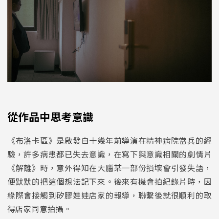
從作品中思考意識
《布洛卡區》是啟發自十幾年前導演在精神病院當兵的經
驗，許多病患都已失去意識，在寫下與意識相關的劇情片
《解離》時，意外得知在大腦某一部份損壞會引發失語，
便默默的把這個想法記下來。後來有機會拍紀錄片時，因
緣際會接觸到矽膠娃娃店家的報導，聯繫後就很順利的取
得店家同意拍攝。