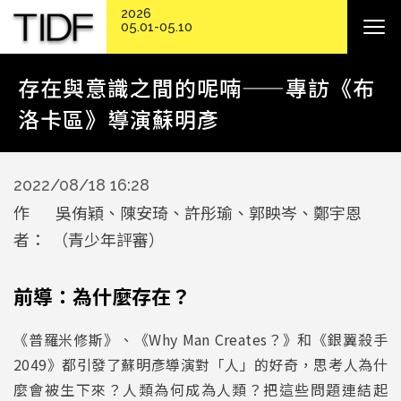
2026
05.01-05.10
存在與意識之間的呢喃——專訪《布
洛卡區》導演蘇明彥
2022/08/18 16:28
作
吳侑穎、陳安琦、許彤瑜、郭眏岑、鄭宇恩
者
（青少年評審）
前導：為什麼存在？
《普羅米修斯》、《Why Man Creates？》和《銀翼殺手
2049》都引發了蘇明彥導演對「人」的好奇，思考人為什
麼會被生下來？人類為何成為人類？把這些問題連結起