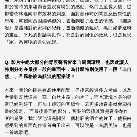
對於當時的蕭瀟而言並沒有特別的感動。然而直至長大後，從
鬱鬱樹林邁向都市叢林的刺激、面對創作時的問題及衝突性的
思考，就如同基因編碼似的，逐漸觸發了過去的情感。《團魚
岩》是蕭瀟對於家鄉的紀錄，透過穩健的鏡頭、黑白如夢迴時
的畫面、平凡的對話與動作，都是對於回憶的致意，也是反思
「家」為何物的真切紀錄。
Q. 影片中絕大部分的背景聲音皆來自周圍環境，也因此讓人
特別好奇在最後一段的畫面中，為什麼特別使用了一段「非自
然」、且風格較為黯淡的配樂呢？
本來一開始的確是有想使用配樂，但後來經過多方考慮，以及
考量到既然這是一部「自然主義」的片子，而且環境本身的聲
音已經夠好了，再加上鏡頭的音韻性，若再多放音樂就會顯得
畫蛇添足。 而最後畫面的部分，音樂的選擇其實是音樂創作
者的感受，我告訴他這是關於一個村莊的消亡的片子，他藉由
感受到的東西創作這首曲子出來，可以說是一首讚美詩，也是
一首輓歌吧。