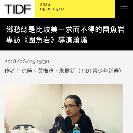
2026
05.01-05.10
鄉愁總是比較美—求而不得的團魚岩
專訪《團魚岩》導演蕭瀟
2018/06/25 15:30
作者
徐暄、莫惟淳、朱健新（TIDF青少年評審）