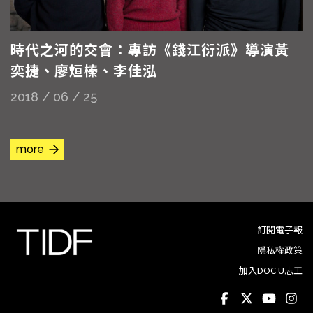
時代之河的交會：專訪《錢江衍派》導演黃
奕捷、廖烜榛、李佳泓
2018 / 06 / 25
more
訂閱電子報
隱私權政策
加入DOC U志工