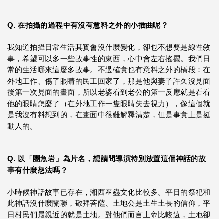
Q. 在拍攝的過程中有沒有意料之外的小插曲呢？
我知道拍攝日常生活其實會沒什麼變化，卻也不想要是線性敘
事，希望可以多一些故事性的東西，心中會左右搖擺。我們日
常的生活哪來這麼多故事。不過確實也有意料之外的橋段：在
外地工作、傷了眼睛的民工回家了，那是他與妻子許久沒見面
後第一次見面的畫面，所以老婆看到老公的第一反應就是看看
他的眼睛怎麼了（在外地工作一隻眼睛失去視力），像這個就
是我沒有料想到的，在畫面中很難解釋清楚，但是事實上是挺
動人的。
Q. 以「團魚岩」為片名，想請問導演特別放置這個神話的故
事有什麼想法嗎？
小時候神話故事已存在，湘西巫蠱文化比較多。平日的祭祀和
此神話沒什麼關聯，敬拜菩薩、土地公是土生土長的信仰，平
日村民們最親近的就是土地。對他們而言上帝比較遠，土地卻