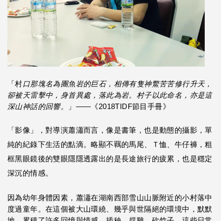
「村
口那塊名為團魚岩的巨石，相傳有隻神鱉苦苦修行升天，
卻被天雷擊中，身首異處，落此為岩。村子以此命名，亦是這
深山神話的回響。
」——《2018TIDF節目手冊》
「影像」，對導演蕭瀟而言，像是書筆，也是動態的攝影，單
純的紀錄下生活的點滴。略顯不羈的馬尾、Ｔ恤、牛仔褲，粗
框黑眼鏡後的雙眼隱隱透露出的是長途旅行的疲累，也是穩定
深沉的情感。
因為幼年身體因素，蕭瀟在湖南西部雪山山脈附近的小村落中
度過童年。在這個被大山環繞、幾乎與世隔絕的環境中，默默
地、累積了許多回憶與情感，插秧、趕雞、砍竹子，這些日常