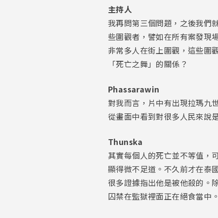
主持人
我再問第三個問題，之後我們
些圍觀者，譬如在所有案發現
非常多人在街上圍觀，這些圍
「死亡之舞」的關係？
Phassarawin
對我而言，片中有出現拉瑪九
從畫面中看到對很多人民來說
Thunska
其實每個人的死亡並不等值，
顯得微不足道。不久前才在泰
很多證據指出他是被他殺的。除
囚禁在監獄裡面正在絕食當中