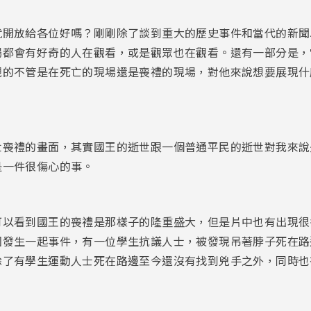
就開放給各位好嗎？剛剛除了談到重大的歷史事件和當代的新聞
場都會有好奇的人在觀看，或是觀眾也在觀看。還有一部分是，
觀的不管是在死亡的現場還是喪禮的現場，對他來說想要展現什
世喪禮的畫面，其實國王的逝世跟一個普通平民的逝世對我來說
是一件很傷心的事。
可以看到國王的喪禮是那樣子的隆重盛大，但是片中也有出現很
國發生一起事件，有一位學生抗議人士，被發現吊著脖子死在路
了有學生運動人士死在路邊至今還沒有找到兇手之外，同時也有4
。