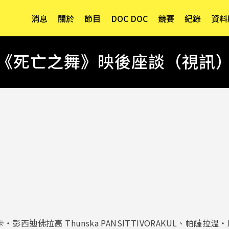
消息
關於
節目
DOC DOC
競賽
紀錄
資料
《死亡之舞》映後座談（視訊
迪佛拉高 Thunska PANSITTIVORAKUL、帕薩拉溫・庫松邦