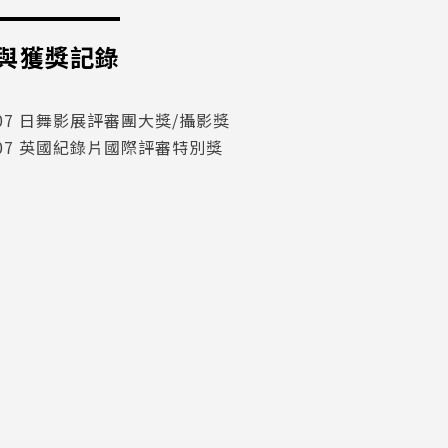
與獲獎記錄
007 日舞影展評審團大獎/攝影獎
007 英國紀錄片國際評審特別獎