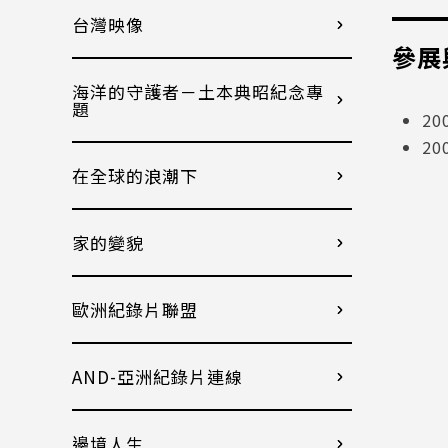
台灣映像
參展
海洋的守護者－土本典昭紀念專
題
2
2
在全球的浪潮下
家的變貌
歐洲紀錄片聯盟
AND-亞洲紀錄片連線
邊境人生