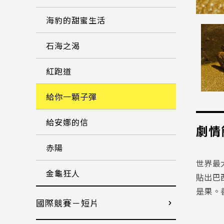
海豹的甜蜜生活
石海之渴
紅跑道
給你一顆子彈
給安娜的信
劇情
赤陽
世界最
金龜狂人
貼出巴
是果。
國際競賽－短片