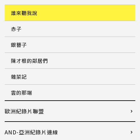
誰來聽我說
赤子
銀簪子
陳才根的鄰居們
雜菜記
雲的那端
歐洲紀錄片聯盟
AND-亞洲紀錄片連線