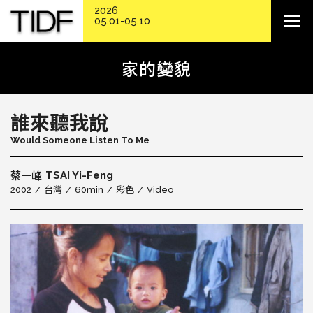
2026
05.01-05.10
家的變貌
誰來聽我說
Would Someone Listen To Me
TSAI Yi-Feng
蔡一峰
2002
台灣
60min
彩色
Video