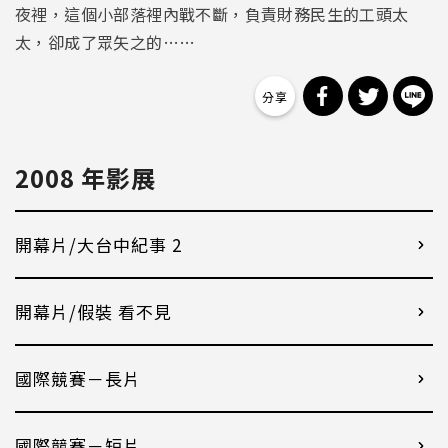
夜裡，這個小部落裡內戰不斷，負責財務民生的工頭太
太，卻成了眾矢之的……
分享到 Facebo
分享到 Tw
分
2008 年影展
開幕片/大台中紀事 2
開幕片/假裝 看不見
國際競賽－長片
國際競賽－短片