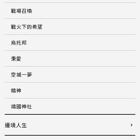
戰場召喚
戰火下的希望
烏托邦
秉愛
空城一夢
精神
靖國神社
邊境人生