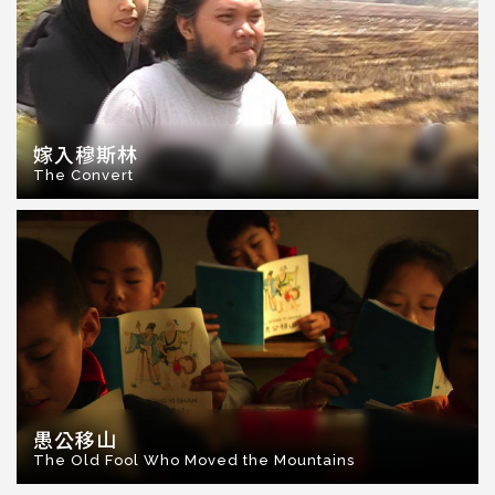
嫁入穆斯林
The Convert
愚公移山
The Old Fool Who Moved the Mountains