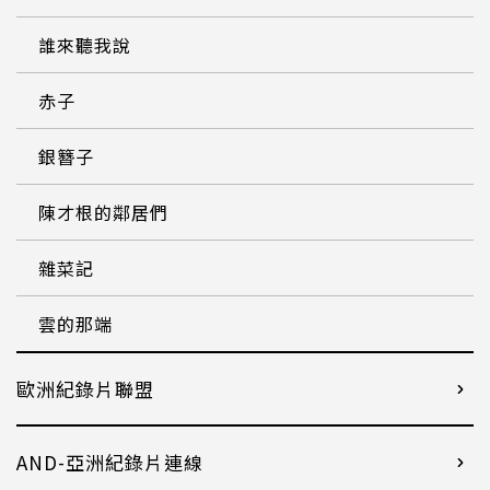
誰來聽我說
赤子
銀簪子
陳才根的鄰居們
雜菜記
雲的那端
歐洲紀錄片聯盟
AND-亞洲紀錄片連線