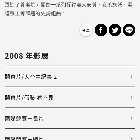
跟進了養老院，開始一系列探討老人安養、女系族譜、看
護移工等課題的史詩組曲。
分享到 Facebo
分享到 Tw
分
2008 年影展
開幕片/大台中紀事 2
開幕片/假裝 看不見
國際競賽－長片
國際競賽－短片