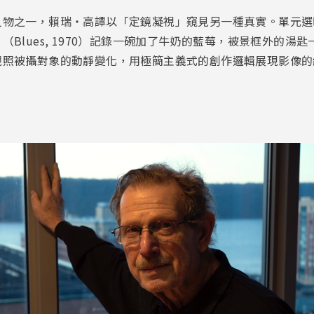
物之一，賴瑞・高譚以「定鏡凝視」窺見另一種真實。單元選映
Blues, 1970）記錄一碗加了牛奶的藍莓，被景框外的湯
照被攝對象的動靜變化，用極簡主義式的創作邏輯展現影像的純