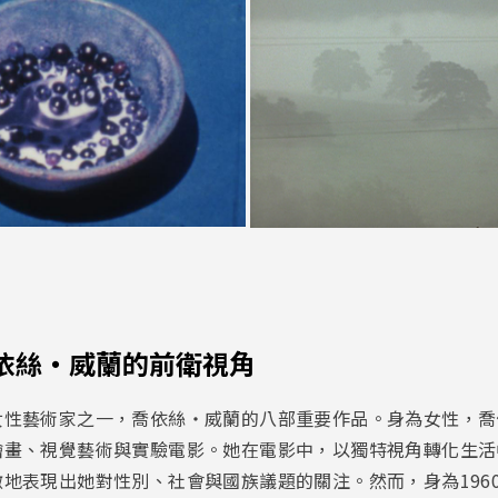
依絲・威蘭的前衛視角
女性藝術家之一，喬依絲・威蘭的八部重要作品。身為女性，喬
繪畫、視覺藝術與實驗電影。她在電影中，以獨特視角轉化生活
地表現出她對性別、社會與國族議題的關注。然而，身為196