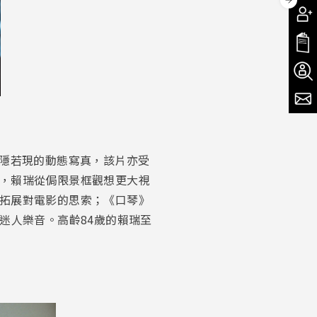
幅若隱若現的動態寫真，該片亦受
移動，賴瑞從侷限景框觀想更大視
韻，拓展對電影的思索；《口琴》
出迷人樂音。高齡84歲的賴瑞至