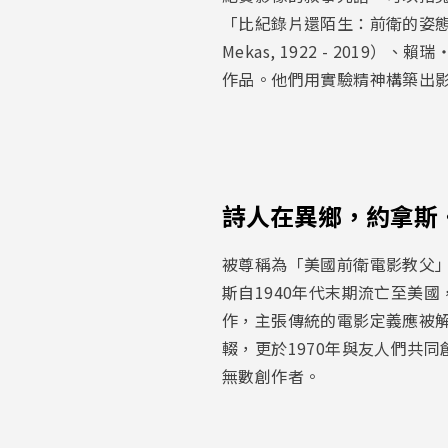
「比紀錄片還陌生：前衛的姿態」
Mekas, 1922 - 2019）、賴瑞
作品。他們用實驗精神構築出
詩人在異鄉，約拿斯
被尊稱為「美國前衛電影教父」
斯自1940年代末期流亡至美
作，主張傳統的電影定義應被
輟，更於1970年與友人們共同創建
無數創作者。