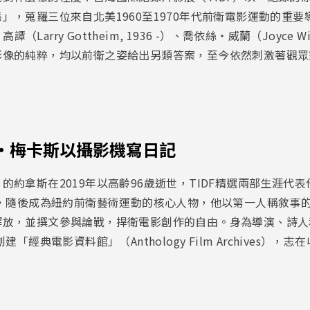
，蒐羅三位來自北美1960至1970年代前衛電影運動的重要導
・高譚（Larry Gottheim, 1936 -）、喬依絲・威蘭（Joyce Wie
影像的純粹，均以前衛之姿給出另類答案，至今依然刺激著觀眾
・梅卡斯以攝影機寫日記
的約拿斯在2019年以高齡96歲逝世，TIDF精選兩部生涯代
國，隨後成為紐約前衛藝術運動的核心人物，他以第一人稱敘事
解放，並撰文參與論戰，捍衛電影創作的自由。身為導演、詩人
「經典電影資料館」（Anthology Film Archives）