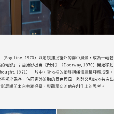
Fog Line, 1970）以定鏡捕捉窗外的霧中風景，成為一
電影」；當攝影機自《門外》（Doorway, 1970）開始
ought, 1971）一片中，雪地裡的動靜與緩慢運鏡呼應成
1）將鏡頭對準鄰座乘客，偕同窗外流動的景色與風，陶醉又和諧地共奏
於影展期間來台共襄盛舉，與觀眾交流他在創作上的思考。