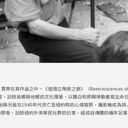
品之中。《追憶立陶宛之旅》（Reminiscences of a Jour
幅度，記錄故鄉與他鄉的文化隨筆，以獨白和即興律動書寫生命
, 1976）是他與兄長在1940年代流亡至紐約時的心情寫照，攝影機
的膠卷，記錄紐約外來移民社群的日常，組成自傳體的編年記事