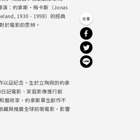
演：約拿斯・梅卡斯（Jonas
land, 1930 - 1998）的經典
對於電影的思辨。
分享到 Facebook
分享到 Twitter
分享到 Line
表作以茲紀念。生於立陶宛的約拿
的日記電影、家庭影像進行創
和藝術家，約拿斯畢生創作不
，志在收藏與推廣全球前衛電影，影響