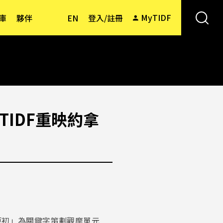
MyTIDF
庫
夥伴
EN
登入/註冊
IDF重映約拿
原初」為關鍵字策劃觀摩單元