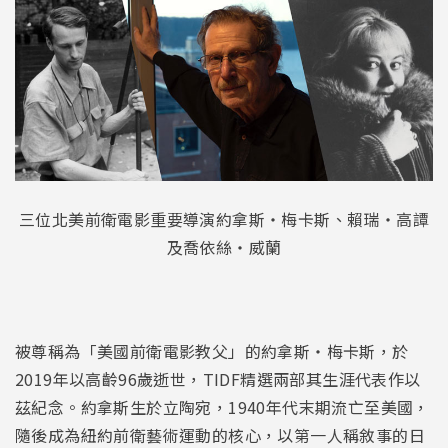
三位北美前衛電影重要導演約拿斯・梅卡斯、賴瑞・高譚
及喬依絲・威蘭
被尊稱為「美國前衛電影教父」的約拿斯・梅卡斯，於
2019年以高齡96歲逝世，TIDF精選兩部其生涯代表作以
茲紀念。約拿斯生於立陶宛，1940年代末期流亡至美國，
隨後成為紐約前衛藝術運動的核心，以第一人稱敘事的日