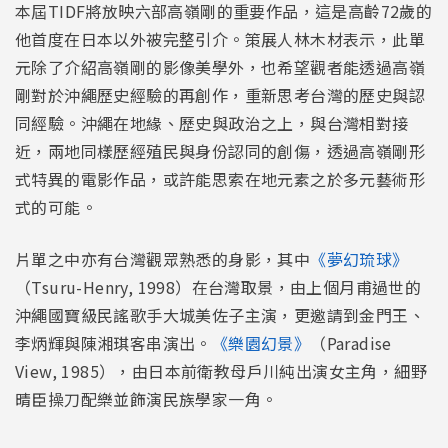
本屆TIDF將放映六部高嶺剛的重要作品，這是高齡72歲的
他首度在日本以外被完整引介。策展人林木材表示，此單
元除了介紹高嶺剛的影像美學外，也希望觀者能透過高嶺
剛對於沖繩歷史經驗的再創作，重新思考台灣的歷史與認
同經驗。沖繩在地緣、歷史與政治之上，與台灣相對接
近，兩地同樣歷經殖民與身份認同的創傷，透過高嶺剛形
式特異的電影作品，或許能思索在地元素之於多元藝術形
式的可能。
片單之中亦有台灣觀眾熟悉的身影，其中
《夢幻琉球》
（Tsuru-Henry, 1998）在台灣取景，由上個月甫過世的
沖繩國寶級民謠歌手大城美佐子主演，更邀請到金門王、
李炳輝與陳湘琪客串演出。
《樂園幻景》
（Paradise
View, 1985），由日本前衛教母戶川純出演女主角，細野
晴臣操刀配樂並飾演民族學家一角。