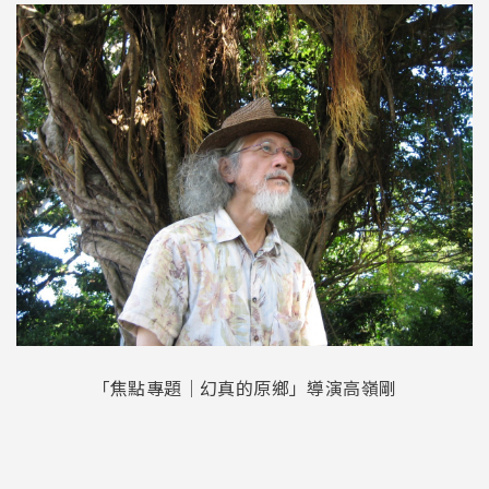
「焦點專題｜幻真的原鄉」導演高嶺剛