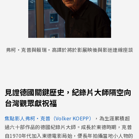
弗柯・克普與賴瑞・高譚於將於影展映後與影迷連線座談
見證德國關鍵歷史，紀錄片大師隔空向
台灣觀眾獻祝福
焦點影人弗柯・克普（Volker KOEPP）
，為生涯累積超
過六十部作品的德國紀錄片大師。成長於東德時期，克普
自1970年代加入東德電影局始，便長年拍攝當地小人物的