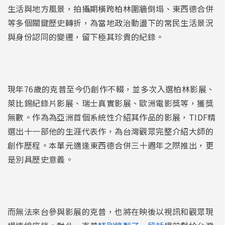
生活與地方風景，拍攝期橫跨柏林圍牆倒塌、東西德合併
等多個關鍵歷史轉折，為當地政治動盪下的常民生活景況
與身份認同的變遷，留下極其珍貴的紀錄。
現年76歲的克普至今仍創作不輟，並多次入選柏林影展、
萊比錫紀錄片影展、瑞士真實影展、歐洲電影獎等，獲獎
無數。作為為亞洲首個系統性介紹其作品的影展，TIDF精
選出十一部他的生涯代表作，為台灣觀眾完整介紹大師的
創作歷程。本單元適逢東西德合併三十週年之際推出，更
是別具歷史意義。
而無法來台參與影展的克普，也將在映後以視訊和觀眾現