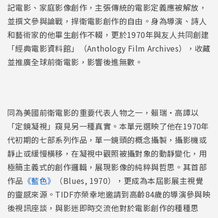
記電影、家庭影像創作，主張傳統的電影定義應被解放，
並撰文參與論戰，捍衛電影創作的自由。身為導演、詩人
和藝術家的他畢生創作不輟，更於1970年與友人共同創建
「經典電影資料館」（Anthology Film Archives），收藏
並推廣全球前衛電影，影響後進無數。
同為美國前衛電影的重要代表人物之一，賴瑞・高譚以
「定鏡凝視」窺見另一種真實。本單元選映了他在1970年
代初期的七部系列作品，單一鏡頭的概念攝製，攝影機或
靜止或緩慢橫移，在凝視中觀照被攝對象的動靜變化，用
極簡主義式的創作邏輯，展現影像的純粹與哲思。其首部
作品
《藍色》
（Blues, 1970），更成為本屆影展主視覺
的靈感來源。TIDF亦榮幸地邀請到高齡84歲的導演參與映
後視訊座談，與影迷即時交流他對於電影創作的種種思