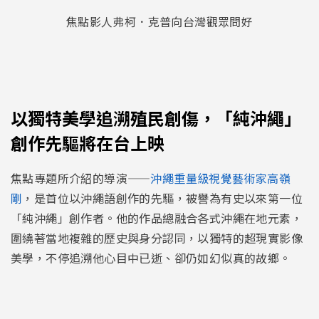
焦點影人弗柯．克普向台灣觀眾問好
以
獨特美學追溯殖民創傷，「純沖繩」
創作先驅將在台上映
焦點專題所介紹的導演——
沖繩重量級視覺藝術家高嶺
剛
，是首位以沖繩語創作的先驅，被譽為有史以來第一位
「純沖繩」創作者。他的作品總融合各式沖繩在地元素，
圍繞著當地複雜的歷史與身分認同，以獨特的超現實影像
美學，不停追溯他心目中已逝、卻仍如幻似真的故鄉。