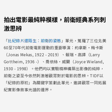
拍出電影最純粹模樣，前衛經典系列刺
激思辨
「
比紀錄片還陌生：前衛的姿態
」單元，蒐羅了三位北美
60至70年代前衛電影運動的重要導演：約拿斯・梅卡斯
（Jonas Mekas, 1922 - 2019）、賴瑞・高譚（Larry
Gottheim, 1936 -）、喬依絲・威蘭（Joyce Wieland,
1930 - 1998）。他們均以實驗精神構築出影像的純粹，
前衛之姿至今依然刺激著觀眾對於電影的思辨。TIDF以
「紀錄的原初」為關鍵字策劃此單元，邀請觀眾一同拓展
紀實影像敘事光譜的邊界。