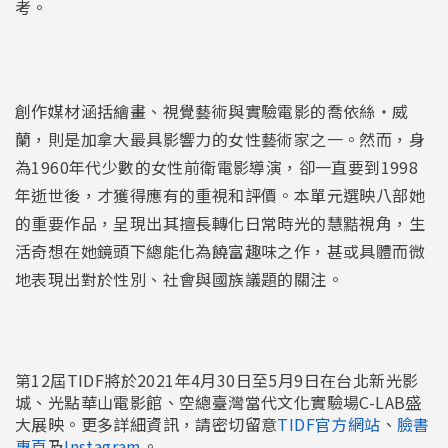
考。
創作媒材涵括繪畫、視覺藝術與實驗電影的喬依絲・威
蘭，則是加拿大最具影響力的女性藝術家之一。然而，身
為1960年代少數的女性前衛電影導演，卻一直要到1998
年逝世後，才獲得應有的重視和評價。本單元選映八部她
的重要作品，呈現出其擅長轉化日常時光的慧黠視角，生
活奇想在她鏡頭下總能化為饒富趣味之作，甚或具體而微
地表現出對於性別、社會與國族議題的關注。
第12屆TIDF將於2021年4月30日至5月9日在台北新光影
城、光點華山電影館、空總臺灣當代文化實驗場C-LAB盛
大展映。更多詳細資訊，請密切留意
TIDF
官方網站
、
臉書
專頁
及
Instagram
。