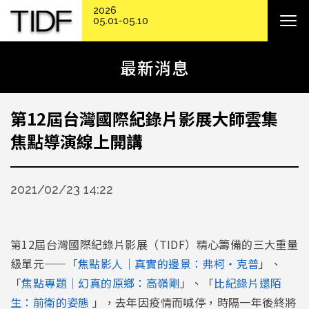
2026
05.01-05.10
最新消息
第12屆台灣國際紀錄片影展大師雲集
焦點導演線上開講
2021/02/23 14:22
第12屆台灣國際紀錄片影展（TIDF）精心籌備的三大重量
級單元——「
焦點影人｜真實的邊景：弗柯・克普
」、
「
焦點專題｜幻真的原鄉：高嶺剛
」、「
比紀錄片還陌
生：前衛的姿態
」，去年因疫情而喊停，時隔一年後終將