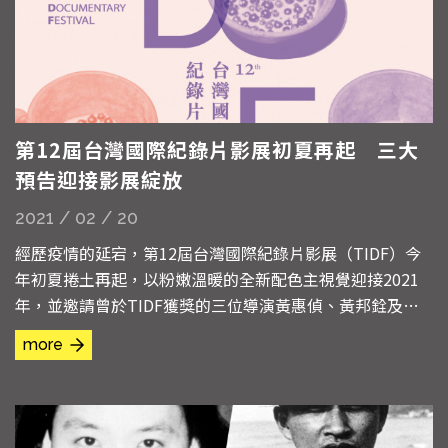
第12屆台灣國際紀錄片影展初夏再起 三大
預告迎接影展綻放
2021 / 02 / 20
經歷疫情的延宕，第12屆台灣國際紀錄片影展（TIDF）今
年初夏捲土再起，以粉嫩溫暖的全新配色主視覺迎接2021
年，並邀請曾於TIDF獲獎的三位導演黃惠偵、黃邦銓及廖
克發量身打造影展預告，呈現出更加豐富完整的節目內容，
more
影展也將於2021年4月30至5月9日在台北新光影城、光點華
山電影館及空總臺灣當代文化實驗場C-LAB盛大舉行。