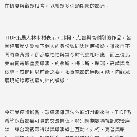
在初夏與觀眾相會，以饗眾多引頸期盼的影迷。
TIDF策展人林木材表示，弗柯・克普與高嶺剛的作品，皆
圍繞著歷史變動下個人的身份認同與因應樣態，雖來自不
同時空背景，卻都能恰恰與當今時代遙相呼應。而三位北
美前衛電影重要導演，約拿斯・梅卡斯、賴瑞・高譚與喬
依絲・威蘭則以前衛之姿，拓寬電影的無限可能，向觀眾
展現紀錄原初最純粹的模樣。
今年受疫情影響，眾導演雖無法依原訂計劃來台，TIDF仍
希望保留影展可貴的交流價值，特別規劃數場視訊映後座
談，讓台灣觀眾得以與導演線上互動。弗柯・克普與賴