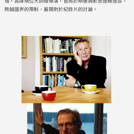
瑞・高譚兩位大師級導演，皆將於映後與影迷連線座談，
跨越國界的限制，展開對於紀錄片的討論。