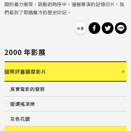
間的暴力衝突，跳動的時序中，循著導演的記憶切片，我
們看到了耶路撒冷的歷史印記。
分享到 Facebo
分享到 Tw
分
2000 年影展
國際評審觀摩影片
真實電影的變貌
變調搖滾樂
灰色花園