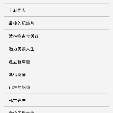
卡剝同志
最後的紀錄片
波林納吉今與昔
魅力男談人生
建立新車臣
媽媽總管
山林的記憶
死亡先生