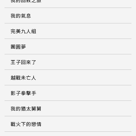
我的回教之旅
我的氣息
完美九人組
團圓夢
王子回來了
越戰未亡人
影子拳擊手
我的猶太舅舅
戰火下的戀情