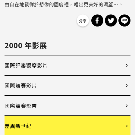
由自在地徜徉於想像的國度裡，唱出更美好的渴望…。
分享到 Facebo
分享到 Tw
分
2000 年影展
國際評審觀摩影片
國際競賽影片
國際競賽影帶
差異新世紀