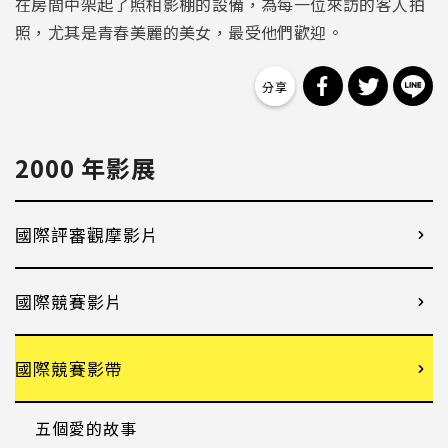
在房間中架起了照相影棚的設備，為每一位來訪的客人拍
照，尤其是青春美麗的美女，最受他們歡迎。
分享到 Facebo
分享到 Tw
分
2000 年影展
國際評審觀摩影片
國際競賽影片
國際競賽影帶
五個愛的故事