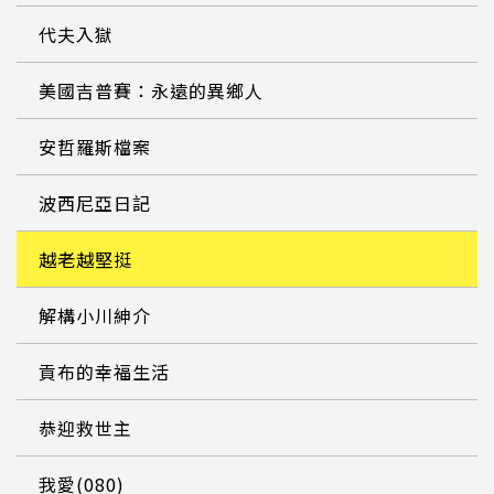
代夫入獄
美國吉普賽：永遠的異鄉人
安哲羅斯檔案
波西尼亞日記
越老越堅挺
解構小川紳介
貢布的幸福生活
恭迎救世主
我愛(080)