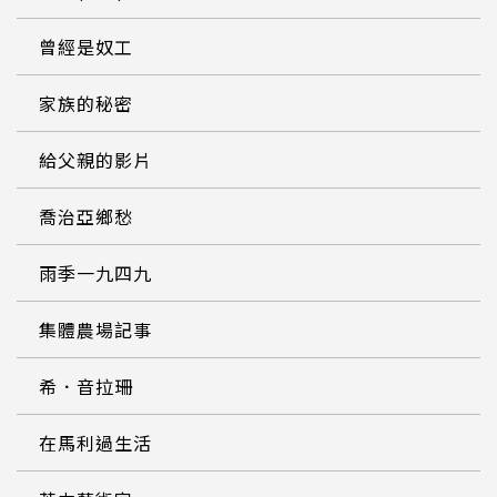
曾經是奴工
家族的秘密
給父親的影片
喬治亞鄉愁
雨季一九四九
集體農場記事
希．音拉珊
在馬利過生活