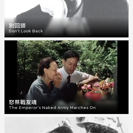
別回頭
Don't Look Back
怒祭戰友魂
The Emperor's Naked Army Marches On