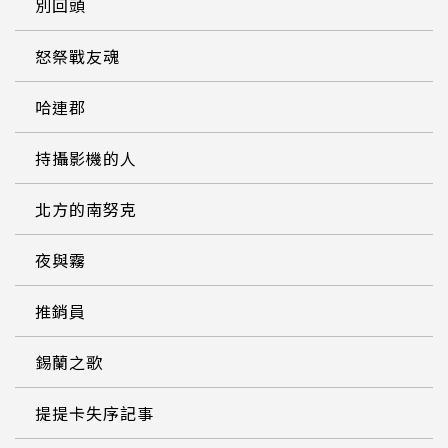
別回頭
怒祭戰友魂
哈連郡
持攝影機的人
北方的南努克
夜與霧
推銷員
錫蘭之歌
提提卡失序記事