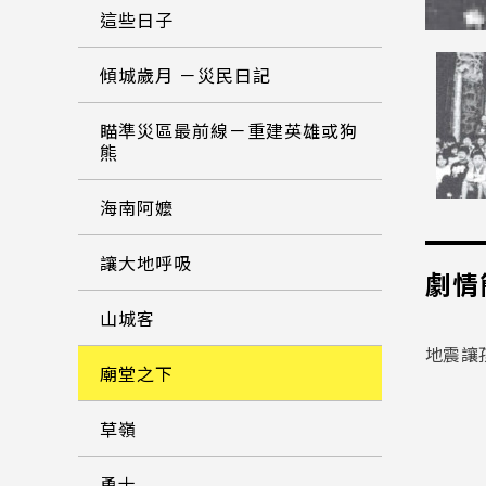
這些日子
傾城歲月 －災民日記
瞄準災區最前線－重建英雄或狗
熊
海南阿嬤
讓大地呼吸
劇情
山城客
地震讓
廟堂之下
草嶺
勇士