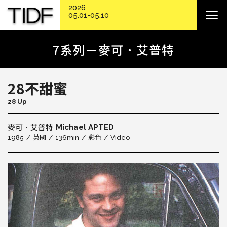
2026
05.01-05.10
7系列－麥可．艾普特
28不甜蜜
28 Up
Michael APTED
麥可．艾普特
1985
英國
136min
彩色
Video