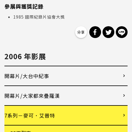
參展與獲獎記錄
1985 國際紀錄片協會大獎
分享到 Facebo
分享到 Tw
分
2006 年影展
開幕片/大台中紀事
開幕片/大家都來疊羅漢
7系列－麥可．艾普特