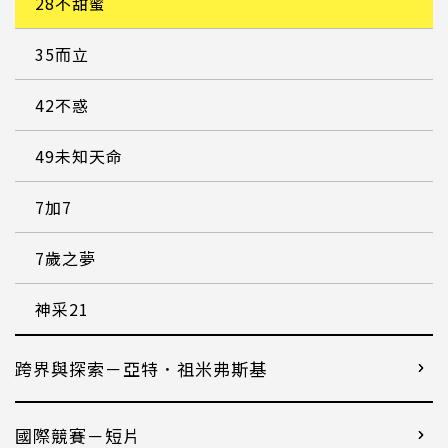
28不甜蜜
35而立
42不惑
49未知天命
7加7
7歲之夢
神采21
跨界與探索－亞特．祖米弗斯基
國際競賽－短片