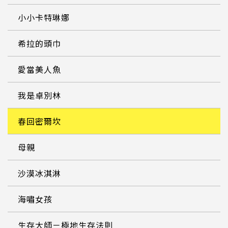
小小卡特琳娜
希拉的頭巾
愛當美人魚
我是卓別林
春回密爾坎
母親
沙漠冰淇淋
海嘯女孩
生存大師－極地生存法則