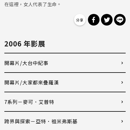
在這裡，女人代表了生命。
分享到 Facebo
分享到 Tw
分
2006 年影展
開幕片/大台中紀事
開幕片/大家都來疊羅漢
7系列－麥可．艾普特
跨界與探索－亞特．祖米弗斯基