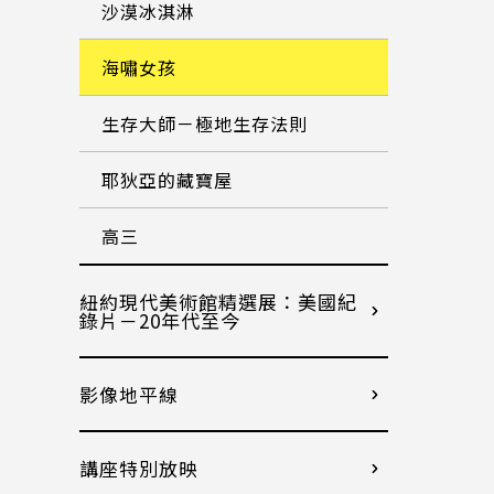
沙漠冰淇淋
海嘯女孩
生存大師－極地生存法則
耶狄亞的藏寶屋
高三
紐約現代美術館精選展：美國紀
錄片－20年代至今
影像地平線
講座特別放映