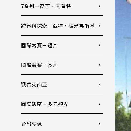
7系列－麥可．艾普特
跨界與探索－亞特．祖米弗斯基
國際競賽－短片
國際競賽－長片
觀看東南亞
國際觀摩－多元視界
台灣映像