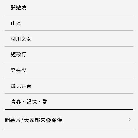
夢遊境
山巡
柳川之女
短歌行
穿過後
酷兒舞台
青春．記憶．愛
開幕片/大家都來疊羅漢