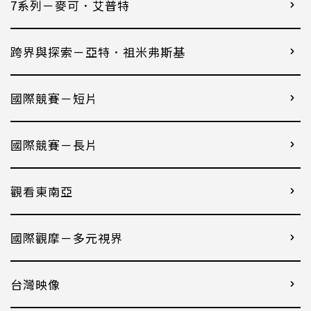
7系列－麥可．艾普特
跨界與探索－亞特．祖米弗斯基
國際競賽－短片
國際競賽－長片
觀看東南亞
國際觀摩－多元視界
台灣映像