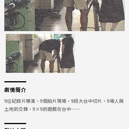
劇情簡介
9位紀錄片導演，9個拍片現場，9段大台中切片，9場人與
土地的交鋒，9×9的遊戲在台中……