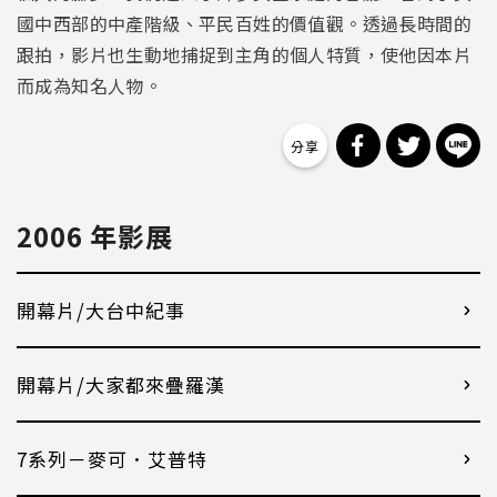
國中西部的中產階級、平民百姓的價值觀。透過長時間的
跟拍，影片也生動地捕捉到主角的個人特質，使他因本片
而成為知名人物。
分享到 Facebo
分享到 Tw
分
2006 年影展
開幕片/大台中紀事
開幕片/大家都來疊羅漢
7系列－麥可．艾普特