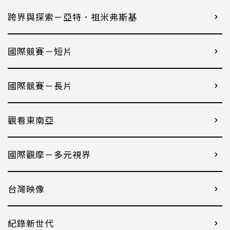
跨界與探索－亞特．祖米弗斯基
國際競賽－短片
國際競賽－長片
觀看東南亞
國際觀摩－多元視界
台灣映像
紀錄新世代