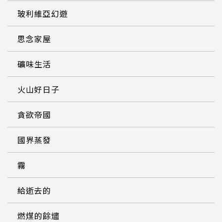
玻利維亞幻遊
思念家屋
礦味生活
火山好日子
貪欲帝國
國界蒸發
霧
給逝去的
燃煤的餘燼