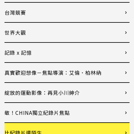
台灣競賽
世界大觀
記錄 x 記憶
真實歡迎想像－焦點導演：艾倫．柏林納
綻放的運動影像：再見小川紳介
敬！CHINA獨立紀錄片焦點
比紀錄片還陌生