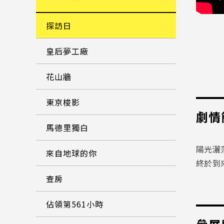
探訪日
皇后夢工廠
花山牆
東京梭影
劇情
馬德里獨白
陽光灑
來自地球的你
終於到
查房
佔領第561小時