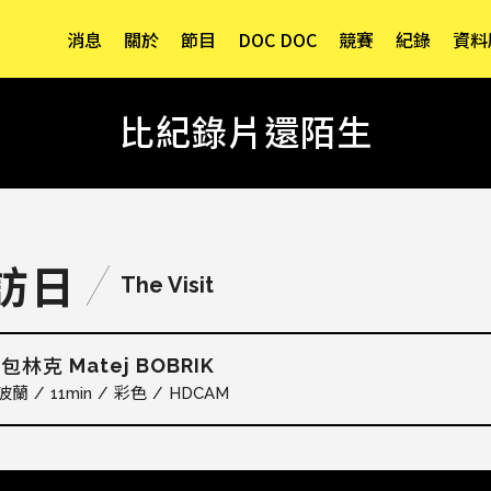
消息
關於
節目
DOC DOC
競賽
紀錄
資料
比紀錄片還陌生
訪日
The Visit
Matej BOBRIK
．包林克
波蘭
11min
彩色
HDCAM