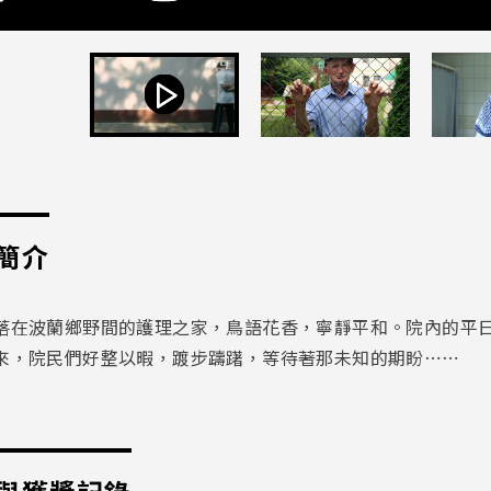
簡介
落在波蘭鄉野間的護理之家，鳥語花香，寧靜平和。院內的平
來，院民們好整以暇，踱步躊躇，等待著那未知的期盼⋯⋯