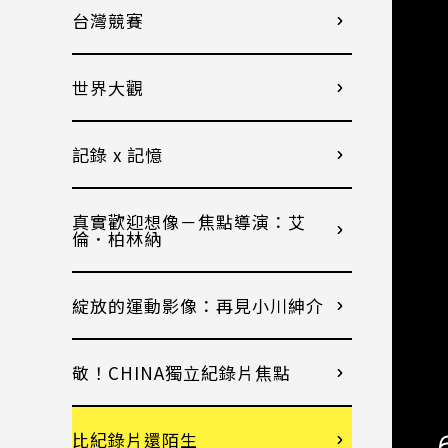
台灣競賽
世界大觀
記錄 x 記憶
真實歡迎想像－焦點導演：艾
倫．柏林納
綻放的運動影像：再見小川紳介
敬！CHINA獨立紀錄片焦點
比紀錄片還陌生