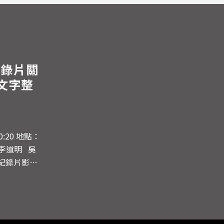
紀錄片關
文字整
紀錄片影
3，今年影
錄片還陌
的短片，探
法來呈現真