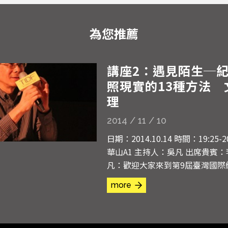
為您推薦
講座2：遇見陌生─
照現實的13種方法 
理
2014 / 11 / 10
日期：2014.10.14 時間：19:25-20:20 地點：
華山A1 主持人：吳凡 出席貴賓：李道明 吳
凡：歡迎大家來到第9屆臺灣國際
展，我們今天放映的是遇見陌生#
more
展有一個特別的單元叫做「比紀
生」，在這個單元裡總共有13部
討紀錄片的定義，用不一樣的手