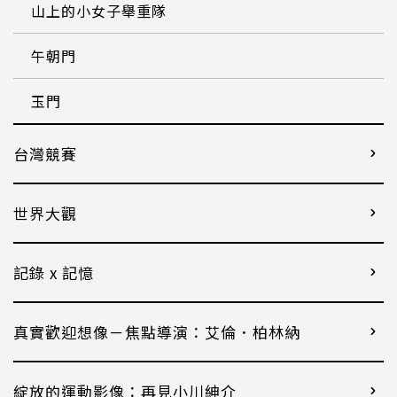
山上的小女子舉重隊
午朝門
玉門
台灣競賽
世界大觀
記錄 x 記憶
真實歡迎想像－焦點導演：艾倫．柏林納
綻放的運動影像：再見小川紳介