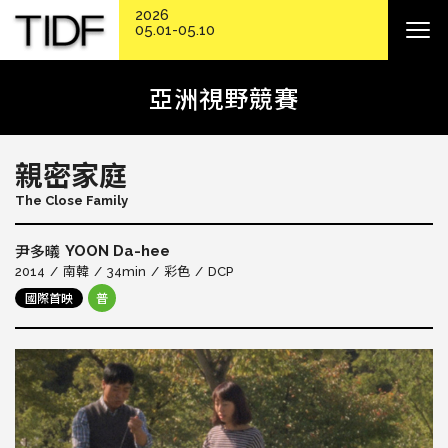
2026
05.01-05.10
亞洲視野競賽
親密家庭
The Close Family
YOON Da-hee
尹多㬢
2014
南韓
34min
彩色
DCP
國際首映
普