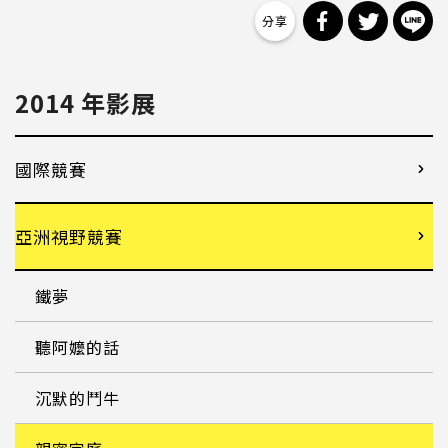
分享到 Facebo
分享到 Tw
分
2014 年影展
國際競賽
亞洲視野競賽
鐵夢
聽阿嬤的話
沉默的鬥牛