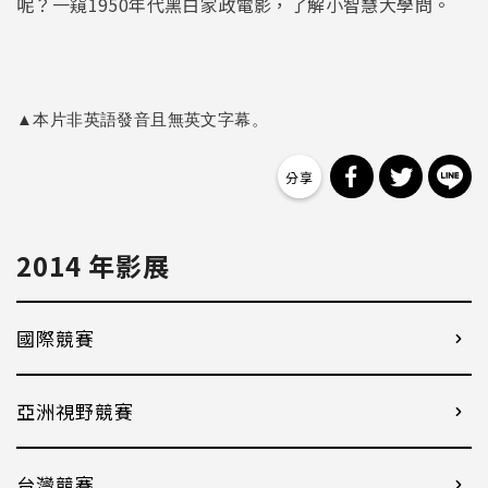
呢？一窺1950年代黑白家政電影，了解小智慧大學問。
▲本片非英語發音且無英文字幕。
分享到 Facebo
分享到 Tw
分
2014 年影展
國際競賽
亞洲視野競賽
台灣競賽