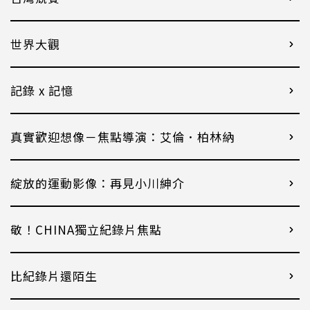
世界大觀
記錄 x 記憶
真實歡迎想像－焦點導演：艾倫．柏林納
綻放的運動影像：再見小川紳介
敬！CHINA獨立紀錄片焦點
比紀錄片還陌生