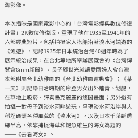
灣影像。
本次播映是國家電影中心的「台灣電影經典數位修復
計畫」2K數位修復版，重現了他在1935至1941年的
六部經典短片。包括拍攝家人搭船沿著淡水河嬉遊的
《漁遊》，記錄1935年日本統治台灣40週年時為了
展示統治成果，在台北等地所舉辦展覽會的《台灣博
覽會8mm新聞》，長子鄧世光就讀愛國婦人會台灣
本部附屬台北幼稚園的《台北幼稚園運動會》；《某
一天》則記錄日治時期的摩登男女出外踏青、划船，
在草地上吸菸、彈奏烏克麗麗的悠閒畫面；另外還有
拍攝一對母子到淡水河畔遊玩，呈現淡水河沿岸與大
稻埕碼頭各種風貌的《淡水河》，以及日本千葉縣房
總半島，依靠捕捉海草和鮑魚維生的海女為題的
──《去看海女》。