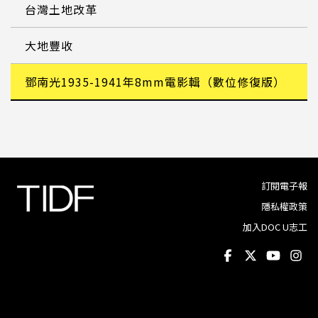
台灣土地改革
大地豐收
鄧南光1935-1941年8mm電影輯（數位修復版）
訂閱電子報
隱私權政策
加入DOC U志工