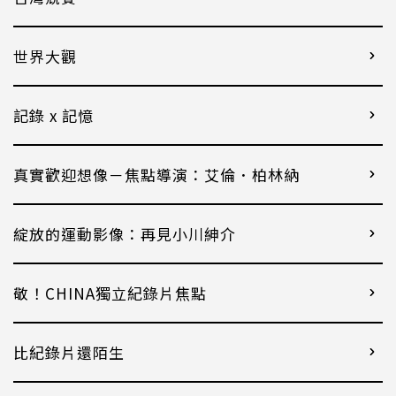
世界大觀
記錄 x 記憶
真實歡迎想像－焦點導演：艾倫．柏林納
綻放的運動影像：再見小川紳介
敬！CHINA獨立紀錄片焦點
比紀錄片還陌生