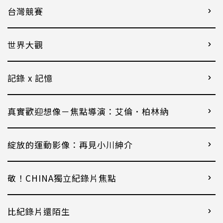
台灣競賽
世界大觀
記錄 x 記憶
真實歡迎想像－焦點導演：艾倫．柏林納
綻放的運動影像：再見小川紳介
敬！CHINA獨立紀錄片焦點
比紀錄片還陌生