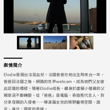
劇情簡介
Elodie是個台法混血兒。法國爸爸在她出生時來台一年，
爸爸回法國之後，網路的世界webcam，成為她們父女彼
此認識的橋樑。隨著Elodie成長，藏身於虛擬小螢幕的父
親意涵不斷轉變，從「爸爸」是電腦、泰迪熊代言人，到
分享母親的入侵者⋯⋯導演藉女兒的視野審視空間、語
言、身分、國度的界線。