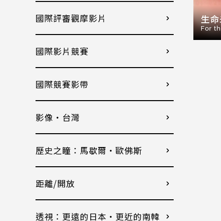
國際評審觀摩影片
生命
For t
國際影片競賽
國際競賽影帶
影像・台灣
歷史之瞳：馬歇爾・歐佛斯
距離/開放
透視：更遠的日本・更近的南韓