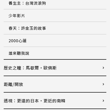
養生主：台灣流浪狗
少年影片
春天：許金玉的故事
2000心蓮
誰來聽我說
歷史之瞳：馬歇爾・歐佛斯
距離/開放
透視：更遠的日本・更近的南韓