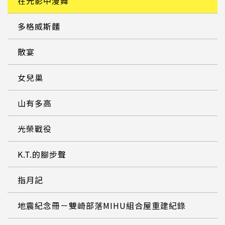
在光影中漫舞
多格威斯麵
散宴
女兒巢
山有多高
光榮戰役
K.T.的腳步聲
指月記
地震紀念冊－雙崎部落MIHU組合屋重建紀錄