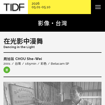
2026
05.01-05.10
影像・台灣
在光影中漫舞
Dancing in the Light
CHOU She-Wei
周旭薇
2001
台灣
165min
彩色
Betacam SP
普