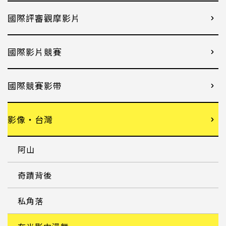
國際評審觀摩影片
國際影片競賽
國際競賽影帶
影像・台灣
阿山
奇蹟背後
私角落