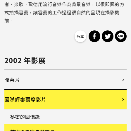
者，米歇．歐德用流行音樂作為背景音樂，以很即興的方
式拍攝雪曼，讓雪曼的工作過程很自然的呈現在攝影機
前。
分享到 Facebo
分享到 Tw
分
2002 年影展
開幕片
國際評審觀摩影片
祕密的回憶錄