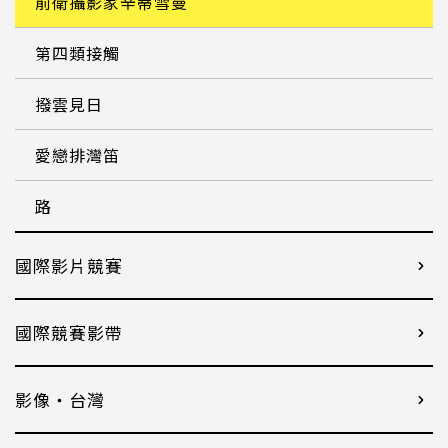
前衛攝影家辛蒂雪曼
第四類接觸
撥雲見日
愛戀排灣笛
路
國際影片競賽
國際競賽影帶
影像・台灣