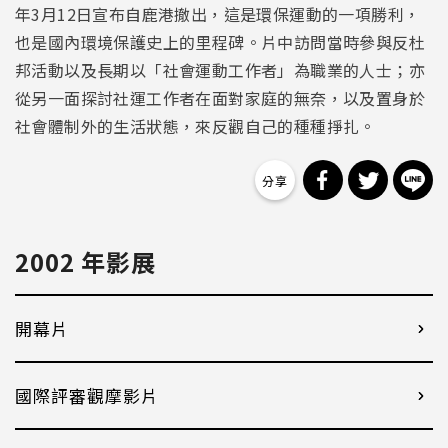
年3月12日宣布自鹿港撤出，這是環保運動的一項勝利，
也是國內環境保護史上的里程碑。片中訪問當時參與反杜
邦活動以及長期以「社會運動工作者」為職業的人士；亦
從另一面探討社運工作者在面對家庭的無奈，以及置身於
社會體制外的生活狀態，來反觀自己的種種掙扎。
分享到 Facebo
分享到 Tw
分
2002 年影展
開幕片
國際評審觀摩影片