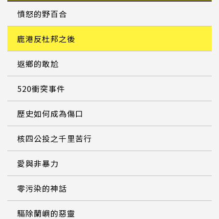
憤怒的野百合
鹿港反杜邦之後
返鄉的敢尬
520衝突事件
歷史如何成為傷口
核四公投之千里苦行
愛與非暴力
零污染的神話
驅除蘭嶼的惡靈