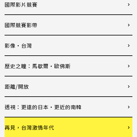
國際影片競賽
國際競賽影帶
影像・台灣
歷史之瞳：馬歇爾・歐佛斯
距離/開放
透視：更遠的日本・更近的南韓
再見，台灣激情年代